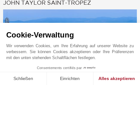
JOHN TAYLOR SAINT-TROPEZ
Cookie-Verwaltung
Wir verwenden Cookies, um Ihre Erfahrung auf unserer Website zu
verbessern. Sie können Cookies akzeptieren oder Ihre Präferenzen
mit den unten stehenden Schaltflächen festlegen.
Consentements certifiés par
1
MAKE ENQUIRY
Schließen
Einrichten
Alles akzeptieren
Online-Anfrage
Einwilligungsmanagementplattform: Passen Sie Ihre Optionen 
Axeptio consent
+33 4 94 97 07 30
Unsere Plattform ermöglicht es Ihnen, Ihre Datenschutzeinstell
WhatsApp
Auf der Karte anzeigen
JOHN TAYLOR SAS
6 Place de l'hôtel de ville
83990
ST-TROPEZ