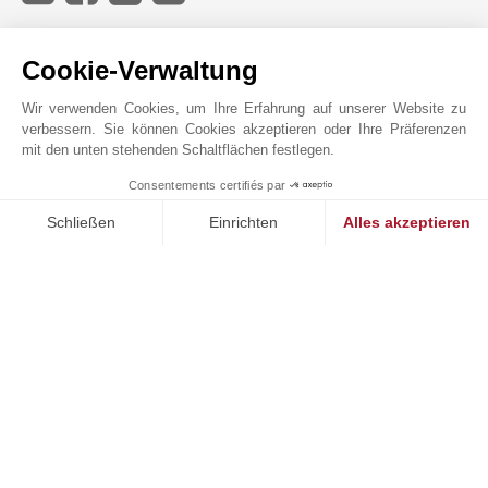
JOHN TAYLOR SAINT-PAUL-DE-VENCE
Cookie-Verwaltung
Wir verwenden Cookies, um Ihre Erfahrung auf unserer Website zu
verbessern. Sie können Cookies akzeptieren oder Ihre Präferenzen
mit den unten stehenden Schaltflächen festlegen.
Consentements certifiés par
MAKE ENQUIRY
Schließen
Einrichten
Alles akzeptieren
Einwilligungsmanagementplattform: Passen Sie Ihre Optionen 
Axeptio consent
Unsere Plattform ermöglicht es Ihnen, Ihre Datenschutzeinstell
Online-Anfrage
+33 4 93 32 83 40
Auf der Karte anzeigen
JOHN TAYLOR SAS
Route de Saint Paul
06480
La Colle-sur-Loup