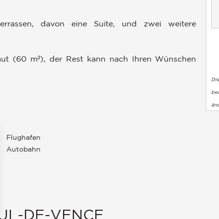
errassen, davon eine Suite, und zwei weitere
aut (60 m²), der Rest kann nach Ihren Wünschen
Di
bea
än
Flughafen
Autobahn
UL-DE-VENCE