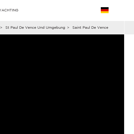
YACHTING
>
St Paul De Vence Und Umgebung
>
Saint Paul De Vence