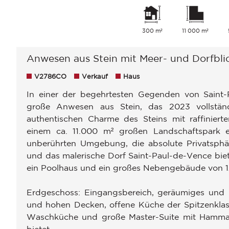
300 m²
11 000 m²
Anwesen aus Stein mit Meer- und Dorfbli
V2786CO
Verkauf
Haus
In einer der begehrtesten Gegenden von Saint-P
große Anwesen aus Stein, das 2023 vollständ
authentischen Charme des Steins mit raffinier
einem ca. 11.000 m² großen Landschaftspark err
unberührten Umgebung, die absolute Privatsphä
und das malerische Dorf Saint-Paul-de-Vence biet
ein Poolhaus und ein großes Nebengebäude von 12
Erdgeschoss: Eingangsbereich, geräumiges und
und hohen Decken, offene Küche der Spitzenklasse
Waschküche und große Master-Suite mit Hamma
bietet.