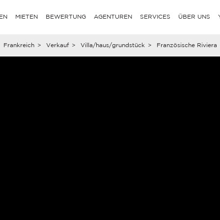
EN
MIETEN
BEWERTUNG
AGENTUREN
SERVICES
ÜBER UNS
Frankreich
>
Verkauf
>
Villa/haus/grundstück
>
Französische Riviera