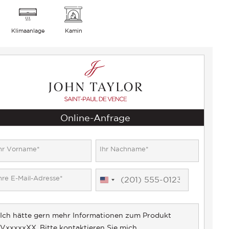
Klimaanlage
Kamin
Online-Anfrage
United
States
+1