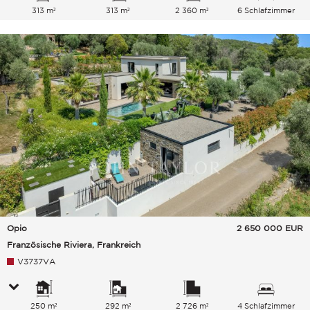
313 m²
313 m²
2 360 m²
6 Schlafzimmer
Opio
2 650 000
EUR
Französische Riviera, Frankreich
V3737VA
250 m²
292 m²
2 726 m²
4 Schlafzimmer