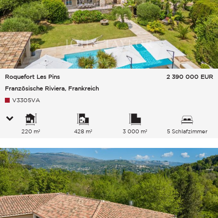
Roquefort Les Pins
2 390 000
EUR
Französische Riviera, Frankreich
V3305VA
220 m²
428 m²
3 000 m²
5 Schlafzimmer