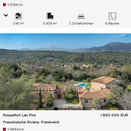
V3126VA
245 m²
5 939 m²
3 Schlafzimmer
6 Räume
Roquefort Les Pins
1 800 000
EUR
Französische Riviera, Frankreich
V3654VA