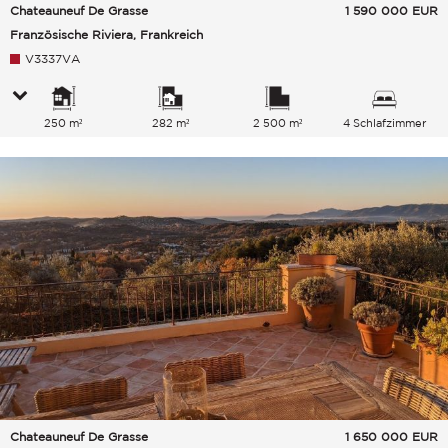
Chateauneuf De Grasse
1 590 000
EUR
Französische Riviera, Frankreich
V3337VA
250 m²
282 m²
2 500 m²
4 Schlafzimmer
Chateauneuf De Grasse
1 650 000
EUR