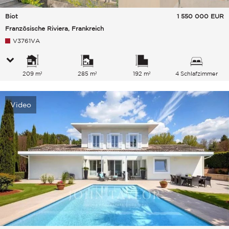
Biot
1 550 000
EUR
Französische Riviera, Frankreich
V3761VA
209 m²
285 m²
192 m²
4 Schlafzimmer
Video