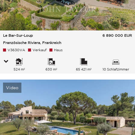
Le Bar-Sur-Loup
6 890 000
EUR
Französische Riviera, Frankreich
V3630VA
Verkauf
Haus
524 m²
630 m²
65 421 m²
10 Schlafzimmer
Video