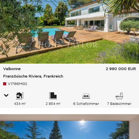
Valbonne
2 990 000
EUR
Französische Riviera, Frankreich
V1798MGS
434 m²
2 854 m²
6 Schlafzimmer
7 Badezimmer