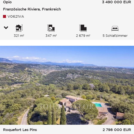
Opio
3 490 000
EUR
Französische Riviera, Frankreich
V0621VA
321 m²
347 m²
2 679 m²
5 Schlafzimmer
Roquefort Les Pins
2 798 000
EUR