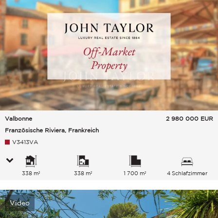
Valbonne
2 980 000
EUR
Französische Riviera, Frankreich
V3413VA
338 m²
338 m²
1 700 m²
4 Schlafzimmer
Video