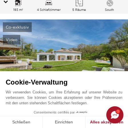
193 m²
4 Schlafzimmer
5 Räume
South
Co-exklusiv
Video
Cookie-Verwaltung
Wir verwenden Cookies, um Ihre Erfahrung auf unserer Website zu
verbessern. Sie können Cookies akzeptieren oder Ihre Präferenzen
Opio
1 995 000
EUR
mit den unten stehenden Schaltflächen festlegen.
Französische Riviera, Frankreich
1
Consentements certifiés par
V3420VA
Schließen
Einrichten
Alles akzeptieren