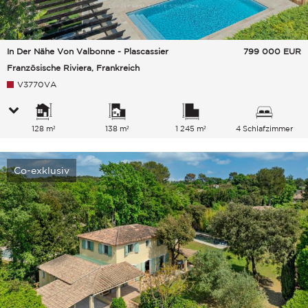
In Der Nähe Von Valbonne - Plascassier
799 000
EUR
Französische Riviera, Frankreich
V3770VA
128 m²
138 m²
1 245 m²
4 Schlafzimmer
Co-exklusiv