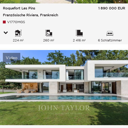
Roquefort Les Pins
1 890 000
EUR
Französische Riviera, Frankreich
V1770MGS
224 m²
260 m²
2 416 m²
6 Schlafzimmer
Video