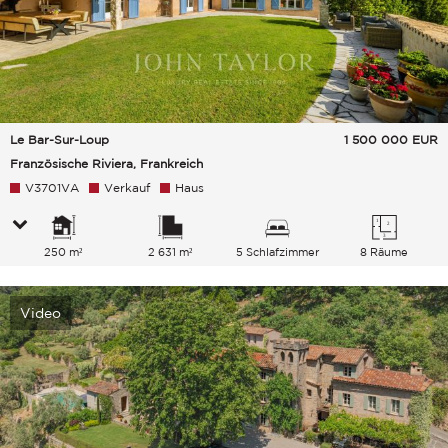
Le Bar-Sur-Loup
1 500 000
EUR
Französische Riviera, Frankreich
V3701VA
Verkauf
Haus
250 m²
2 631 m²
5 Schlafzimmer
8 Räume
Video