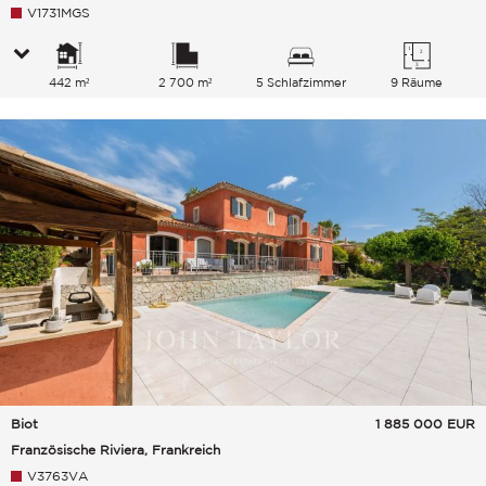
V1731MGS
442 m²
2 700 m²
5 Schlafzimmer
9 Räume
Biot
1 885 000
EUR
Französische Riviera, Frankreich
V3763VA