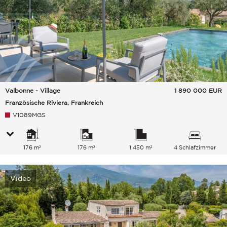
Valbonne - Village
1 890 000
EUR
Französische Riviera, Frankreich
V1089MGS
176 m²
176 m²
1 450 m²
4 Schlafzimmer
Video