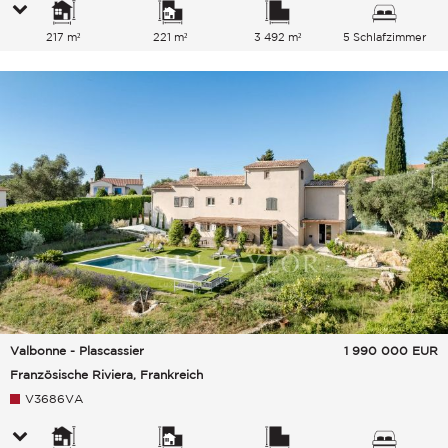
217 m²
221 m²
3 492 m²
5 Schlafzimmer
Valbonne - Plascassier
1 990 000
EUR
Französische Riviera, Frankreich
V3686VA