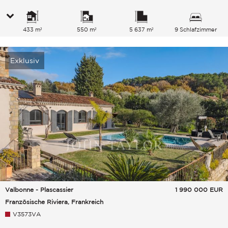
433 m²
550 m²
5 637 m²
9 Schlafzimmer
Exklusiv
Valbonne - Plascassier
1 990 000
EUR
Französische Riviera, Frankreich
V3573VA