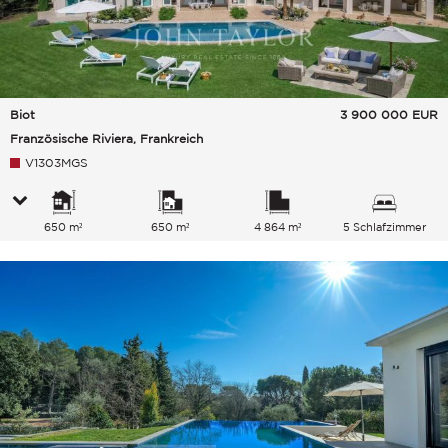
Biot
3 900 000
EUR
Französische Riviera, Frankreich
V1303MGS
650 m²
650 m²
4 864 m²
5 Schlafzimmer