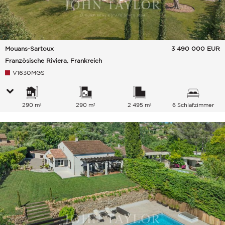
Mouans-Sartoux
3 490 000
EUR
Französische Riviera, Frankreich
V1630MGS
290 m²
290 m²
2 495 m²
6 Schlafzimmer