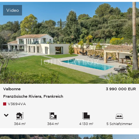
Video
Valbonne
3 990 000
EUR
Französische Riviera, Frankreich
V3694VA
364 m²
364 m²
4 130 m²
5 Schlafzimmer