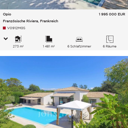
Opio
1 995 000
EUR
Französische Riviera, Frankreich
V0912MGS
273 m²
1 481 m²
6 Schlafzimmer
6 Räume