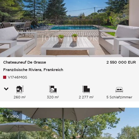
Chateauneuf De Grasse
2 550 000
EUR
Französische Riviera, Frankreich
V1746MGS
260 m²
320 m²
2 277 m²
5 Schlafzimmer
Video