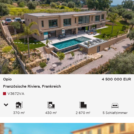
Opio
4 500 000
EUR
Französische Riviera, Frankreich
V3672VA
370 m²
430 m²
2 670 m²
5 Schlafzimmer