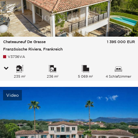
Chateauneuf De Grasse
1 395 000
EUR
Französische Riviera, Frankreich
V3736VA
235 m²
236 m²
5 069 m²
4 Schlafzimmer
Video