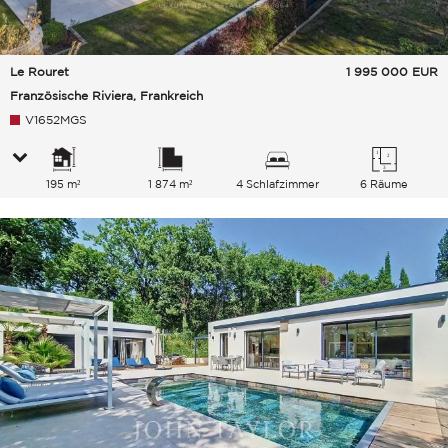
Le Rouret
1 995 000
EUR
Französische Riviera, Frankreich
V1652MGS
195 m²
1 874 m²
4 Schlafzimmer
6 Räume