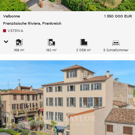
Valbonne
1 350 000
EUR
Französische Riviera, Frankreich
V3731VA
168 m²
182 m²
2 058 m²
5 Schlafzimmer