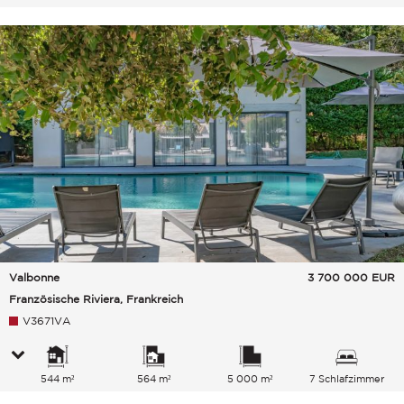
Valbonne
3 700 000
EUR
Französische Riviera, Frankreich
V3671VA
544 m²
564 m²
5 000 m²
7 Schlafzimmer