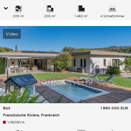
205 m²
205 m²
1 462 m²
4 Schlafzimmer
Video
Biot
1 890 000
EUR
Französische Riviera, Frankreich
V3608VA