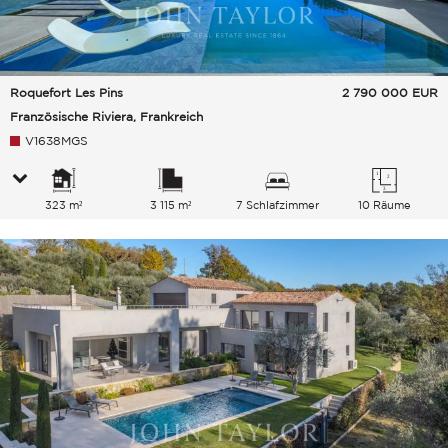
Roquefort Les Pins
2 790 000
EUR
Französische Riviera, Frankreich
V1638MGS
323 m²
3 115 m²
7 Schlafzimmer
10 Räume