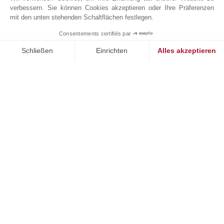
verbessern. Sie können Cookies akzeptieren oder Ihre Präferenzen
mit den unten stehenden Schaltflächen festlegen.
Consentements certifiés par
1
MAKE ENQUIRY
Schließen
Einrichten
Alles akzeptieren
Einwilligungsmanagementplattform: Passen Sie Ihre Optionen 
Axeptio consent
Unsere Plattform ermöglicht es Ihnen, Ihre Datenschutzeinstell
Online-Anfrage
+33 4 92 98 17 15
Auf der Karte anzeigen
JOHN TAYLOR SAS
426 avenue Saint-Basile
06250
MOUGINS
Alpes-Maritimes
,
FRANKREICH