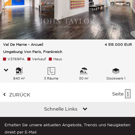
Val De Marne - Arcueil
4 515 000
EUR
Umgebung Von Paris, Frankreich
V3769PA
Verkauf
Haus
840 m²
3 Räume
30 m²
Stockwerk 1
Seite
1
ZURÜCK
Schnelle Links
Erhalten Sie unsere aktuellen Angebote, Trends und Neuigkeiten
direkt per E-Mail