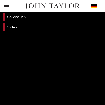
ZURÜCK
Co-exklusiv
Video