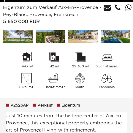
Eigentum zum Verkauf Aix-En-Provence -
Pey-Blanc, Provence, Frankreich
5 650 000
EUR
443 m²
512 m²
29 300 m²
6 Schlafzimmer
8 Räume
5 Badezimmer
South
Panorama
V2526AP
Verkauf
Eigentum