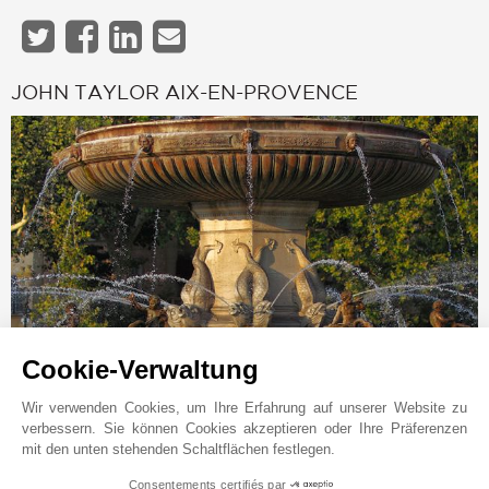
JOHN TAYLOR AIX-EN-PROVENCE
Cookie-Verwaltung
Online-Anfrage
+33 4 42 91 54 00
Wir verwenden Cookies, um Ihre Erfahrung auf unserer Website zu
verbessern. Sie können Cookies akzeptieren oder Ihre Präferenzen
Auf der Karte anzeigen
mit den unten stehenden Schaltflächen festlegen.
Immobilière du Palais
Consentements certifiés par