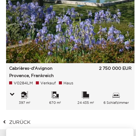
Cabrières-d'Avignon
2 750 000
EUR
Provence, Frankreich
V0284LM
Verkauf
Haus
397 m²
670 m²
24 435 m²
6 Schlafzimmer
ZURÜCK