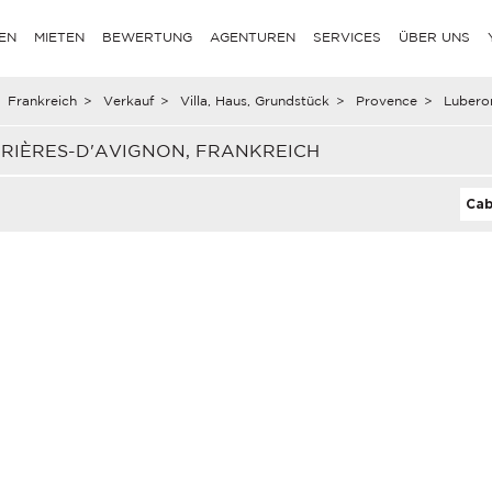
EN
MIETEN
BEWERTUNG
AGENTUREN
SERVICES
ÜBER UNS
Frankreich
>
Verkauf
>
Villa, Haus, Grundstück
>
Provence
>
Lubero
BRIÈRES-D'AVIGNON, FRANKREICH
Cab