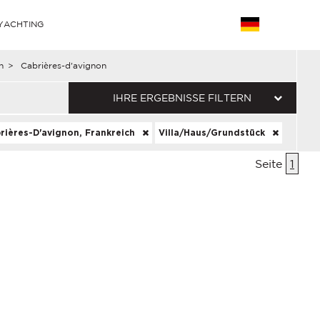
YACHTING
n
>
Cabrières-d'avignon
IHRE ERGEBNISSE FILTERN
rières-D'avignon, Frankreich
Villa/Haus/Grundstück
Seite
1