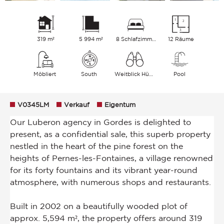
319 m²
5 994 m²
8 Schlafzimmer
12 Räume
Möbliert
South
Weitblick Hügel
Pool
V0345LM
Verkauf
Eigentum