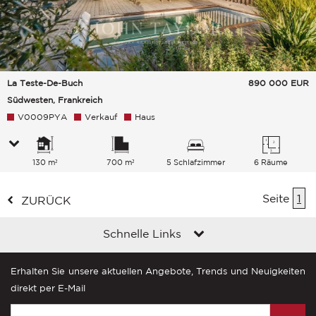
La Teste-De-Buch
890 000
EUR
Südwesten, Frankreich
V0009PYA
Verkauf
Haus
130 m²
700 m²
5 Schlafzimmer
6 Räume
Seite
1
ZURÜCK
Schnelle Links
Erhalten Sie unsere aktuellen Angebote, Trends und Neuigkeiten
direkt per E-Mail