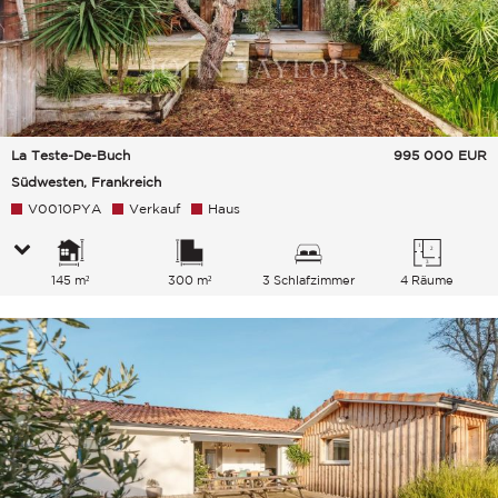
La Teste-De-Buch
995 000
EUR
Südwesten, Frankreich
V0010PYA
Verkauf
Haus
145 m²
300 m²
3 Schlafzimmer
4 Räume