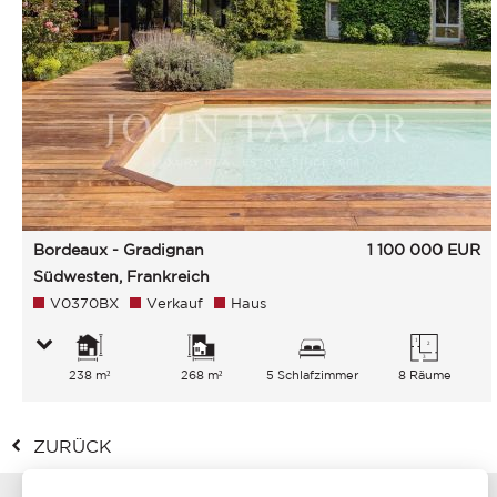
Bordeaux - Gradignan
1 100 000
EUR
Südwesten, Frankreich
V0370BX
Verkauf
Haus
238 m²
268 m²
5 Schlafzimmer
8 Räume
ZURÜCK