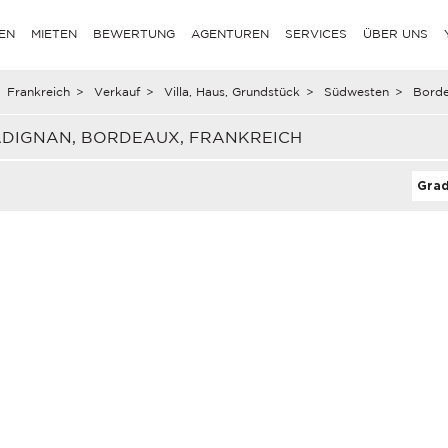
EN
MIETEN
BEWERTUNG
AGENTUREN
SERVICES
ÜBER UNS
Frankreich
>
Verkauf
>
Villa, Haus, Grundstück
>
Südwesten
>
Bord
ADIGNAN, BORDEAUX, FRANKREICH
Grad