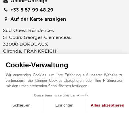
Online-Anfrage
+33 5 57 99 48 29
Auf der Karte anzeigen
Sud Ouest Résidences
51 Cours Georges Clemenceau
33000
BORDEAUX
Gironde
,
FRANKREICH
Im Jahr 1864 entdeckte Sir John Taylor die
Cookie-Verwaltung
Französische Riviera und gründete in Cannes einen
der berühmtesten Namen im Luxusimmobiliensektor.
Wir verwenden Cookies, um Ihre Erfahrung auf unserer Website zu
verbessern. Sie können Cookies akzeptieren oder Ihre Präferenzen
In den Fußstapfen dieses visionären Mannes etablierte
mit den unten stehenden Schaltflächen festlegen.
sich John Taylor Luxusimmobilien in den
renommiertesten Locations sowohl vor Ort als auch
Consentements certifiés par
1
MAKE ENQUIRY
international.Es ist mehr als normal, dass sich das
Schließen
Einrichten
Alles akzeptieren
Geschehen im Südwesten Frankreichs 150 Jahre
Einwilligungsmanagementplattform: Passen Sie Ihre Optionen 
Axeptio consent
später fortsetzt. Die Gruppe freut sich, ihre Expertise
Unsere Plattform ermöglicht es Ihnen, Ihre Datenschutzeinstell
zu einer charmanten neuen Region und einem