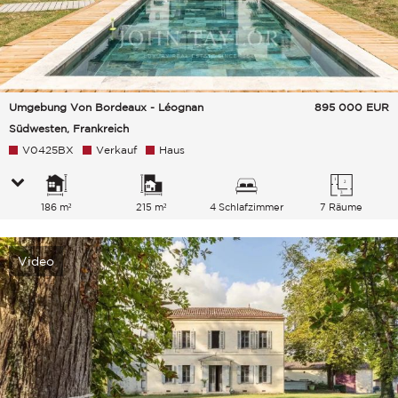
Umgebung Von Bordeaux - Léognan
895 000
EUR
Südwesten, Frankreich
V0425BX
Verkauf
Haus
186 m²
215 m²
4 Schlafzimmer
7 Räume
Video