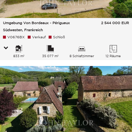
Umgebung Von Bordeaux - Périgueux
2 544 000
EUR
Südwesten, Frankreich
V0676BX
Verkauf
Schloß
833 m²
35 077 m²
8 Schlafzimmer
12 Räume