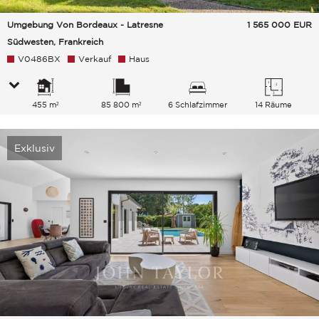
Umgebung Von Bordeaux - Latresne
1 565 000
EUR
Südwesten, Frankreich
V0486BX
Verkauf
Haus
455 m²
85 800 m²
6 Schlafzimmer
14 Räume
Exklusiv