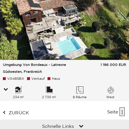
Umgebung Von Bordeaux - Latresne
1 196 000
EUR
Südwesten, Frankreich
V0485BX
Verkauf
Haus
234 m²
2 730 m²
8 Räume
West
Seite
1
ZURÜCK
Schnelle Links