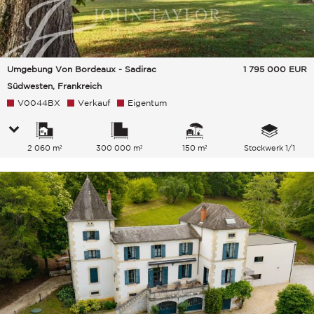
Umgebung Von Bordeaux - Sadirac
1 795 000
EUR
Südwesten, Frankreich
V0044BX
Verkauf
Eigentum
2 060 m²
300 000 m²
150 m²
Stockwerk 1/1