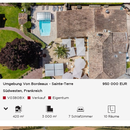
Umgebung Von Bordeaux - Sainte-Terre
950 000
EUR
Südwesten, Frankreich
V0380BX
Verkauf
Eigentum
420 m²
3 000 m²
7 Schlafzimmer
10 Räume