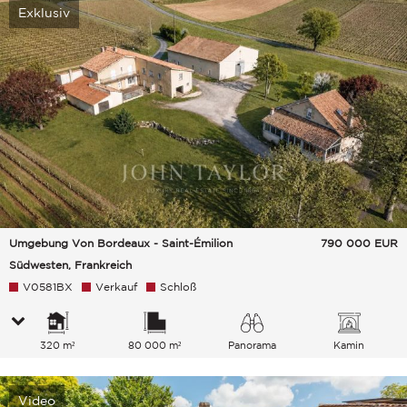
Exklusiv
Umgebung Von Bordeaux - Saint-Émilion
790 000
EUR
Südwesten, Frankreich
V0581BX
Verkauf
Schloß
320 m²
80 000 m²
Panorama
Kamin
Video