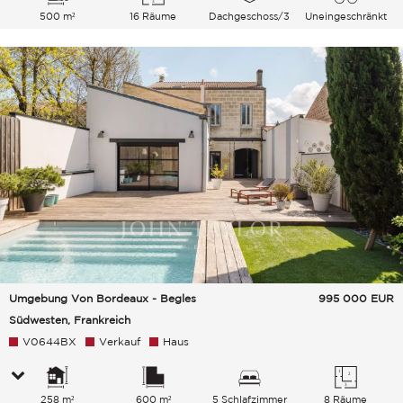
500 m²
16 Räume
Dachgeschoss/3
Uneingeschränkt
Himmel
Umgebung Von Bordeaux - Begles
995 000
EUR
Südwesten, Frankreich
V0644BX
Verkauf
Haus
258 m²
600 m²
5 Schlafzimmer
8 Räume