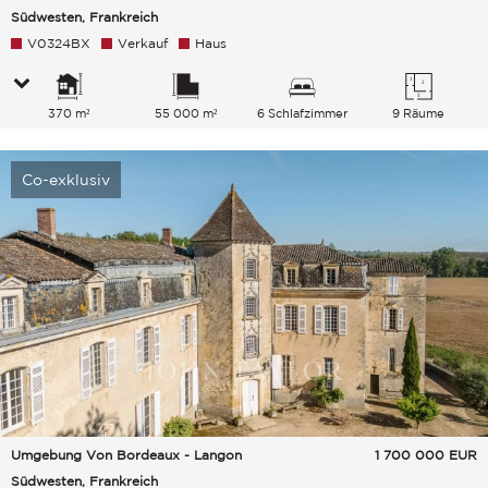
Südwesten, Frankreich
V0324BX
Verkauf
Haus
370 m²
55 000 m²
6 Schlafzimmer
9 Räume
Co-exklusiv
Umgebung Von Bordeaux - Langon
1 700 000
EUR
Südwesten, Frankreich