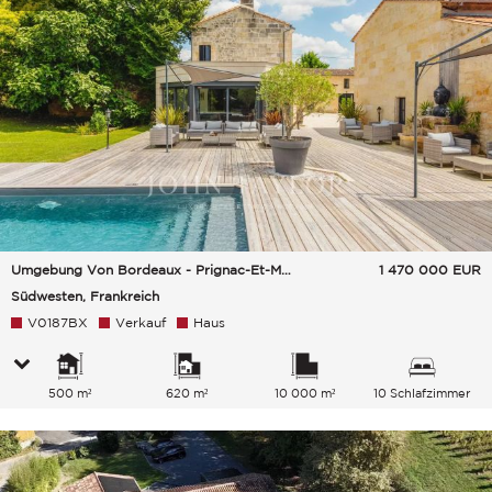
Umgebung Von Bordeaux - Prignac-Et-Marcamps
1 470 000
EUR
Südwesten, Frankreich
V0187BX
Verkauf
Haus
500 m²
620 m²
10 000 m²
10 Schlafzimmer