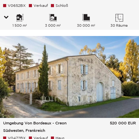
V0652BX
Verkauf
Schloß
1 500 m²
3 000 m²
30 000 m²
30 Räume
Umgebung Von Bordeaux - Creon
520 000
EUR
Südwesten, Frankreich
V0472BX
Verkauf
Haus