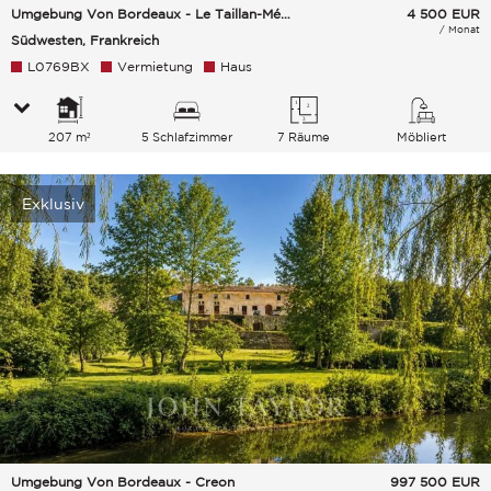
Umgebung Von Bordeaux - Le Taillan-Médoc
4 500
EUR
/ Monat
Südwesten, Frankreich
L0769BX
Vermietung
Haus
207 m²
5 Schlafzimmer
7 Räume
Möbliert
Exklusiv
Umgebung Von Bordeaux - Creon
997 500
EUR