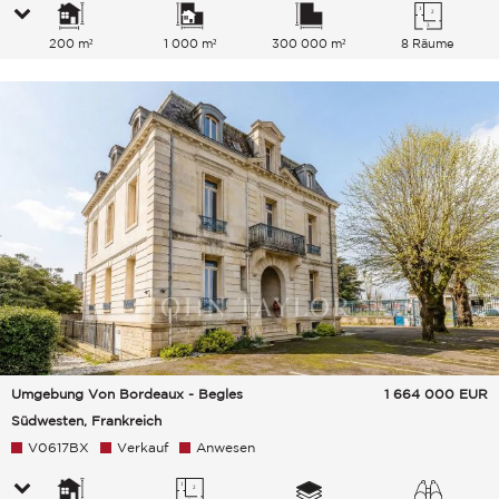
200 m²
1 000 m²
300 000 m²
8 Räume
Umgebung Von Bordeaux - Begles
1 664 000
EUR
Südwesten, Frankreich
V0617BX
Verkauf
Anwesen