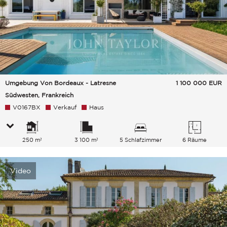
Umgebung Von Bordeaux - Latresne
1 100 000
EUR
Südwesten, Frankreich
V0167BX
Verkauf
Haus
250 m²
3 100 m²
5 Schlafzimmer
6 Räume
Video