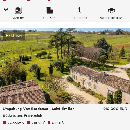
325 m²
3 226 m²
7 Räume
Dachgeschoss/2
Exklusiv
Umgebung Von Bordeaux - Saint-Émilion
910 000
EUR
Südwesten, Frankreich
V0583BX
Verkauf
Schloß