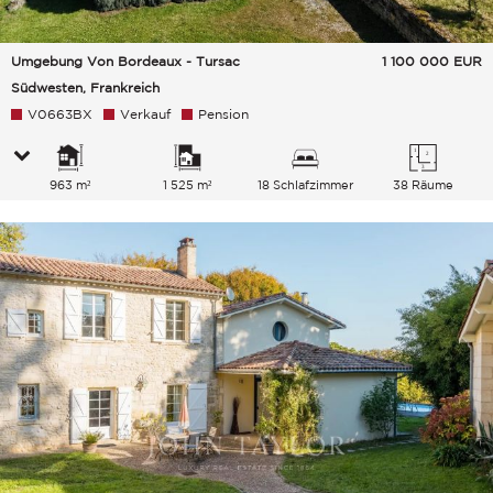
Umgebung Von Bordeaux - Tursac
1 100 000
EUR
Südwesten, Frankreich
V0663BX
Verkauf
Pension
963 m²
1 525 m²
18 Schlafzimmer
38 Räume