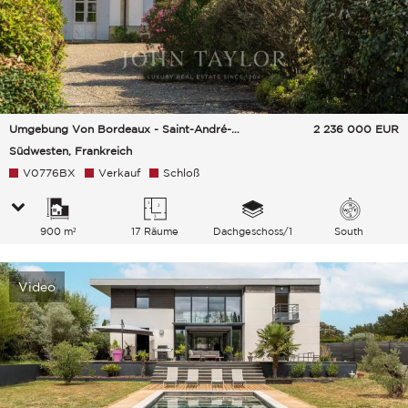
Umgebung Von Bordeaux - Saint-André-De-Cubzac
2 236 000
EUR
Südwesten, Frankreich
V0776BX
Verkauf
Schloß
900 m²
17 Räume
Dachgeschoss/1
South
Video