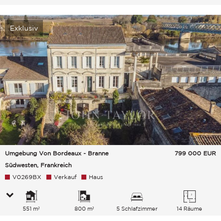
Exklusiv
Umgebung Von Bordeaux - Branne
799 000
EUR
Südwesten, Frankreich
V0269BX
Verkauf
Haus
551 m²
800 m²
5 Schlafzimmer
14 Räume