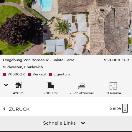
Umgebung Von Bordeaux - Sainte-Terre
950 000
EUR
Südwesten, Frankreich
V0380BX
Verkauf
Eigentum
420 m²
3 000 m²
7 Schlafzimmer
10 Räume
Seite
1
ZURÜCK
Schnelle Links