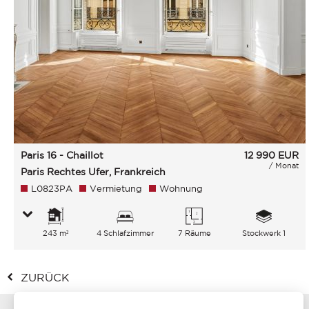
Paris 16 - Chaillot
12 990
EUR
/ Monat
Paris Rechtes Ufer, Frankreich
L0823PA
Vermietung
Wohnung
243 m²
4 Schlafzimmer
7 Räume
Stockwerk 1
ZURÜCK