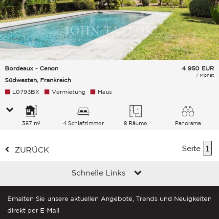
Bordeaux - Cenon
4 950
EUR
/ Monat
Südwesten, Frankreich
L0793BX
Vermietung
Haus
387 m²
4 Schlafzimmer
8 Räume
Panorama
Himmel Landschaft
Seite
1
ZURÜCK
Schnelle Links
Erhalten Sie unsere aktuellen Angebote, Trends und Neuigkeiten
direkt per E-Mail