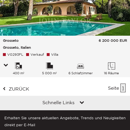
Grosseto
6 200 000
EUR
Grosseto, Italien
V0293FL
Verkauf
Villa
400 m²
5 000 m²
6 Schlafzimmer
16 Räume
Seite
1
ZURÜCK
Schnelle Links
Erhalten Sie unsere aktuellen Angebote, Trends und Neuigkeiten
direkt per E-Mail