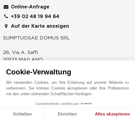
Online-Anfrage
+39 02 48 19 94 64
Auf der Karte anzeigen
SUMPTUOSAE DOMUS SRL
26, Via A. Saffi
20123
MAILAND
ITALIEN
Cookie-Verwaltung
JOHN TAYLOR - SAFFI
Wir verwenden Cookies, um Ihre Erfahrung auf unserer Website zu
Die Agentur von John Taylor Mailand in der Nähe des
verbessern. Sie können Cookies akzeptieren oder Ihre Präferenzen
Corso Magenta und der weltbekannten Basilika Santa
mit den unten stehenden Schaltflächen festlegen.
Maria delle Grazie empfängt ihre Klienten gerne in den
Consentements certifiés par
Büros im zweiten Stock eines eleganten historischen
MAKE ENQUIRY
Gebäudes in der Via Saffi. Unsere perfekt restaurierten
Schließen
Einrichten
Alles akzeptieren
Büros überzeugen durch Klasse, Charme und
Einwilligungsmanagementplattform: Passen Sie Ihre Optionen 
Axeptio consent
Privatsphäre. Eine einzigartige Umgebung, in der
Unsere Plattform ermöglicht es Ihnen, Ihre Datenschutzeinstell
kompetentes und spezialisiertes Personal Sie jederzeit