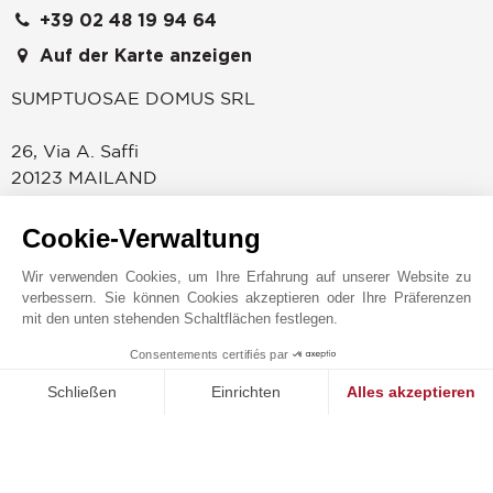
+39 02 48 19 94 64
Auf der Karte anzeigen
SUMPTUOSAE DOMUS SRL
26, Via A. Saffi
20123
MAILAND
ITALIEN
Cookie-Verwaltung
JOHN TAYLOR - SAFFI
Die Agentur von John Taylor Mailand in der Nähe des
Wir verwenden Cookies, um Ihre Erfahrung auf unserer Website zu
Corso Magenta und der weltbekannten Basilika Santa
verbessern. Sie können Cookies akzeptieren oder Ihre Präferenzen
mit den unten stehenden Schaltflächen festlegen.
Maria delle Grazie empfängt ihre Klienten gerne in den
Büros im zweiten Stock eines eleganten historischen
Consentements certifiés par
Gebäudes in der Via Saffi. Unsere perfekt restaurierten
MAKE ENQUIRY
Schließen
Einrichten
Alles akzeptieren
Büros überzeugen durch Klasse, Charme und
Privatsphäre. Eine einzigartige Umgebung, in der
Einwilligungsmanagementplattform: Passen Sie Ihre Optionen 
Axeptio consent
kompetentes und spezialisiertes Personal Sie jederzeit
Unsere Plattform ermöglicht es Ihnen, Ihre Datenschutzeinstell
gern berät.