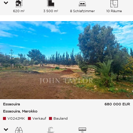
620 m²
3 500 m²
8 Schlafzimmer
10 Räume
Essaouira
680 000
EUR
Essaouira, Marokko
V0242MK
Verkauf
Bauland