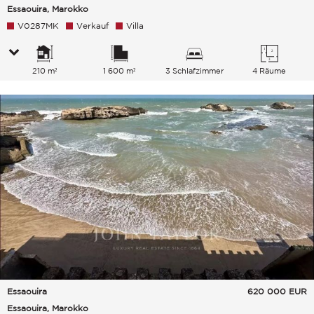
Essaouira, Marokko
V0287MK
Verkauf
Villa
210 m²
1 600 m²
3 Schlafzimmer
4 Räume
Essaouira
620 000
EUR
Essaouira, Marokko