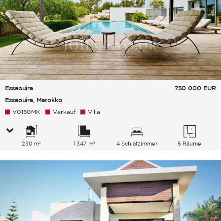
Essaouira
750 000
EUR
Essaouira, Marokko
V0150MK
Verkauf
Villa
230 m²
1 347 m²
4 Schlafzimmer
5 Räume