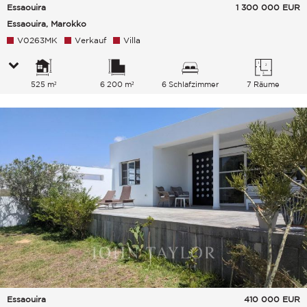
Essaouira
1 300 000
EUR
Essaouira, Marokko
V0263MK
Verkauf
Villa
525 m²
6 200 m²
6 Schlafzimmer
7 Räume
Essaouira
410 000
EUR