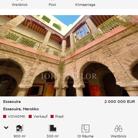
Weitblick
Pool
Klimaanlage
Essaouira
2 000 000
EUR
Essaouira, Marokko
V0140MK
Verkauf
Riad
900 m²
300 m²
10 Räume
Weitblick