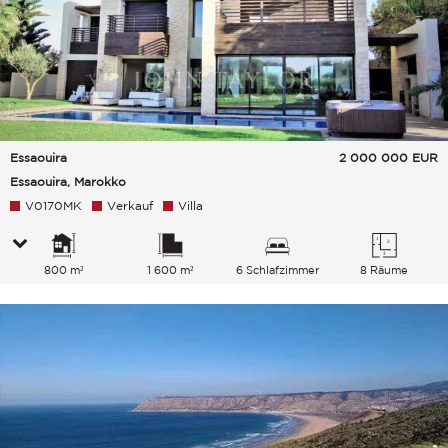
Essaouira
2 000 000
EUR
Essaouira, Marokko
V0170MK
Verkauf
Villa
800 m²
1 600 m²
6 Schlafzimmer
8 Räume