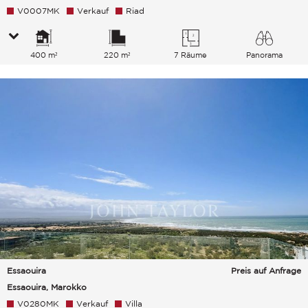
V0007MK
Verkauf
Riad
400 m²
220 m²
7 Räume
Panorama
Essaouira
Preis auf Anfrage
Essaouira, Marokko
V0280MK
Verkauf
Villa