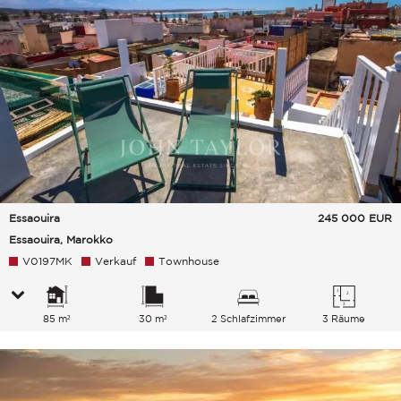
Essaouira
245 000
EUR
Essaouira, Marokko
V0197MK
Verkauf
Townhouse
85 m²
30 m²
2 Schlafzimmer
3 Räume