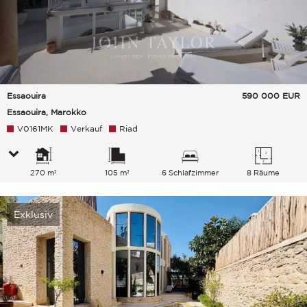
Essaouira
590 000
EUR
Essaouira, Marokko
V0161MK
Verkauf
Riad
270 m²
105 m²
6 Schlafzimmer
8 Räume
Exklusiv