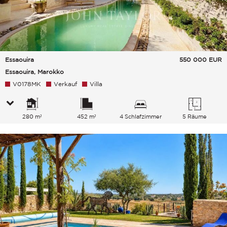
Essaouira
550 000
EUR
Essaouira, Marokko
V0178MK
Verkauf
Villa
280 m²
452 m²
4 Schlafzimmer
5 Räume