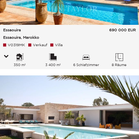
Essaouira
690 000
EUR
Essaouira, Marokko
V0319MK
Verkauf
Villa
350 m²
3 400 m²
6 Schlafzimmer
8 Räume