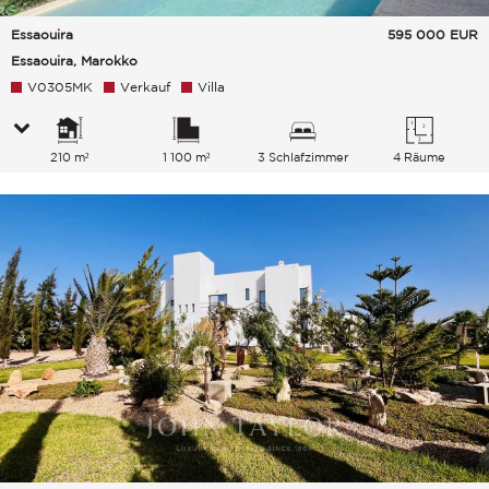
Essaouira
595 000
EUR
Essaouira, Marokko
V0305MK
Verkauf
Villa
210 m²
1 100 m²
3 Schlafzimmer
4 Räume