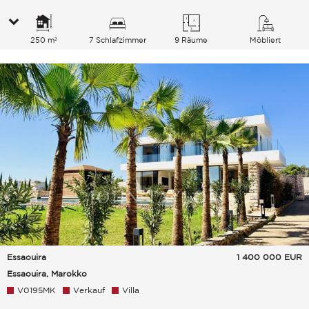
250 m²
7 Schlafzimmer
9 Räume
Möbliert
Essaouira
1 400 000
EUR
Essaouira, Marokko
V0195MK
Verkauf
Villa