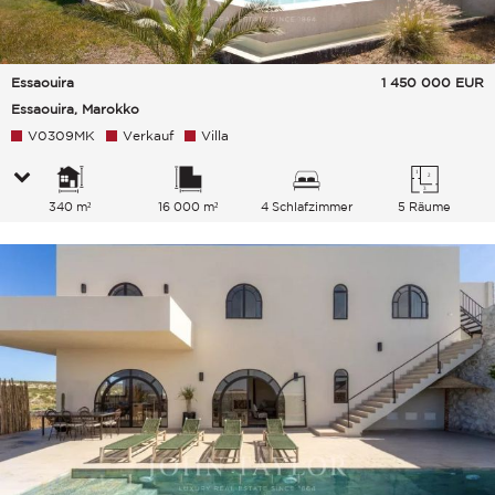
Essaouira
1 450 000
EUR
Essaouira, Marokko
V0309MK
Verkauf
Villa
340 m²
16 000 m²
4 Schlafzimmer
5 Räume