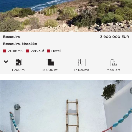
Essaouira
3 900 000
EUR
Essaouira, Marokko
V0118MK
Verkauf
Hotel
1 200 m²
15 000 m²
17 Räume
Möbliert