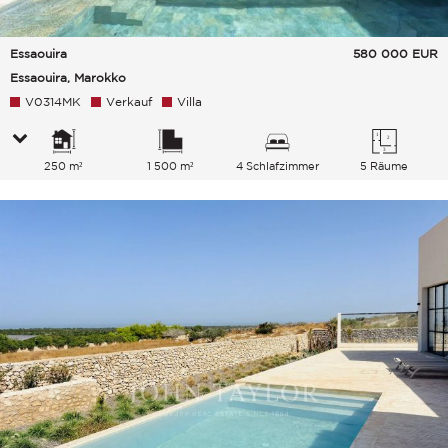
Essaouira
580 000
EUR
Essaouira, Marokko
V0314MK
Verkauf
Villa
250 m²
1 500 m²
4 Schlafzimmer
5 Räume