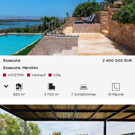
Essaouira
2 400 000
EUR
Essaouira, Marokko
V0127MK
Verkauf
Villa
850 m²
4 700 m²
7 Schlafzimmer
10 Räume