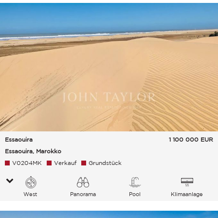
Essaouira
1 100 000
EUR
Essaouira, Marokko
V0204MK
Verkauf
Grundstück
West
Panorama
Pool
Klimaanlage