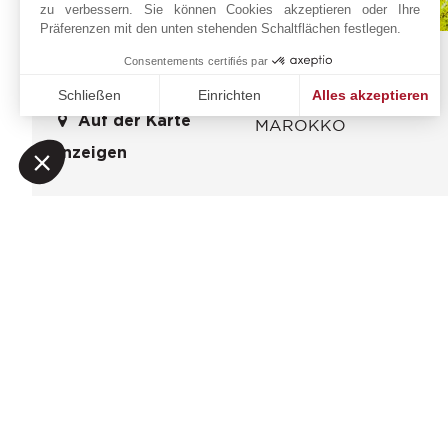
zu verbessern. Sie können Cookies akzeptieren oder Ihre
Präferenzen mit den unten stehenden Schaltflächen festlegen.
La Mamounia
Online-Anfrage
Consentements certifiés par
Avenue Bab Jdid
+212 6 61 08 20 42
Schließen
Einrichten
Alles akzeptieren
40040
MARRAKECH
Auf der Karte
MAROKKO
Einwilligungsmanagementplattform: Passen Sie Ihre Option
Axeptio consent
Unsere Plattform ermöglicht es Ihnen, Ihre Datenschutzeinst
anzeigen