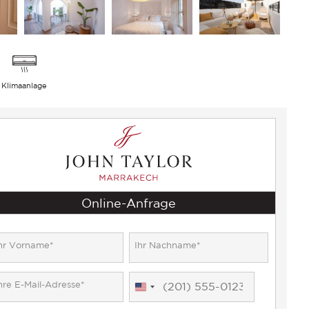
Klimaanlage
Online-Anfrage
United
States