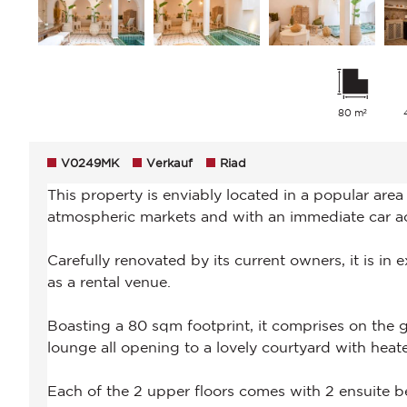
80 m²
V0249MK
Verkauf
Riad