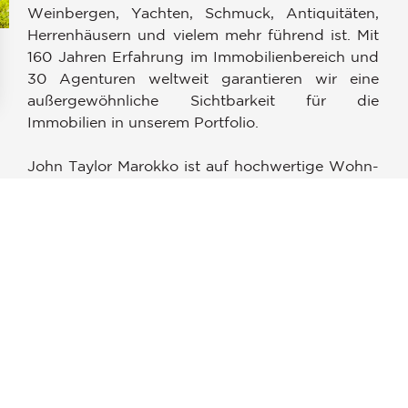
Weinbergen, Yachten, Schmuck, Antiquitäten,
Herrenhäusern und vielem mehr führend ist. Mit
160 Jahren Erfahrung im Immobilienbereich und
30 Agenturen weltweit garantieren wir eine
außergewöhnliche Sichtbarkeit für die
en an
Immobilien in unserem Portfolio.
ellungen individuell zu gestalten und zu verwalten, um die Einh
John Taylor Marokko ist auf hochwertige Wohn-
und Hotelimmobilien in Marrakesch und
Essaouira spezialisiert. Wir verfügen über eine
Datenbank internationaler Kunden, die über
unser internationales Netzwerk zu unserer
Agentur kommen.
Wir bieten ein sorgfältig ausgewähltes Portfolio
an handverlesenen Immobilien – von Riads in der
Altstadt bis zu Villen in gefragten Lagen wie der
Palmeraie oder exklusiven Golfresorts.