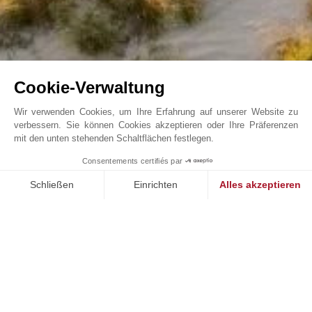
Cookie-Verwaltung
Wir verwenden Cookies, um Ihre Erfahrung auf unserer Website zu
verbessern. Sie können Cookies akzeptieren oder Ihre Präferenzen
mit den unten stehenden Schaltflächen festlegen.
Spatia Melides , abgeschiedener Rückzugsort, ...
Consentements certifiés par
John Taylor Comporta - V0186CP
Schließen
Einrichten
Alles akzeptieren
Einwilligungsmanagementplattform: Passen Sie Ihre Optionen 
Axeptio consent
Unsere Plattform ermöglicht es Ihnen, Ihre Datenschutzeinstell
UNSERE ERFOLGE
VERKAUFT
V