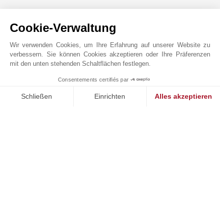
JOHN TAYLOR COMPORTA
Cookie-Verwaltung
Wir verwenden Cookies, um Ihre Erfahrung auf unserer Website zu
verbessern. Sie können Cookies akzeptieren oder Ihre Präferenzen
mit den unten stehenden Schaltflächen festlegen.
Consentements certifiés par
1
MAKE ENQUIRY
Schließen
Einrichten
Alles akzeptieren
Einwilligungsmanagementplattform: Passen Sie Ihre Optionen 
Axeptio consent
Unsere Plattform ermöglicht es Ihnen, Ihre Datenschutzeinstell
Online-Anfrage
+351 269 097 771
Auf der Karte anzeigen
TMP Real Estate, Lda
Rua do Arroz, 51 – Lj.
7570-782
COMPORTA