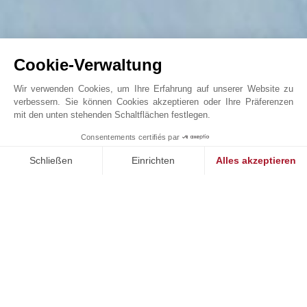
Cookie-Verwaltung
Wir verwenden Cookies, um Ihre Erfahrung auf unserer Website zu
verbessern. Sie können Cookies akzeptieren oder Ihre Präferenzen
mit den unten stehenden Schaltflächen festlegen.
Jetzt oder nie! Prächtiges Chalet in ...
1
Consentements certifiés par
John Taylor Crans-Montana - V0285CR
Schließen
Einrichten
Alles akzeptieren
Einwilligungsmanagementplattform: Passen Sie Ihre Optionen 
Axeptio consent
Unsere Plattform ermöglicht es Ihnen, Ihre Datenschutzeinstell
UNSERE ERFOLGE
VERKAUFT
V
en