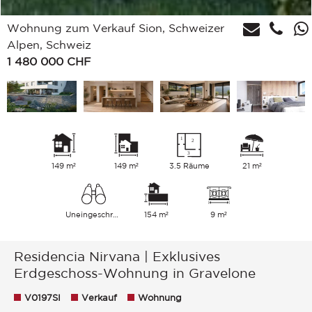
Wohnung zum Verkauf Sion, Schweizer
Alpen, Schweiz
1 480 000
CHF
149 m²
149 m²
3.5 Räume
21 m²
Uneingeschränkt
154 m²
9 m²
Residencia Nirvana | Exklusives
Erdgeschoss-Wohnung in Gravelone
V0197SI
Verkauf
Wohnung