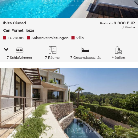
Ibiza Ciudad
9 000
EUR
Preis ab
/ Woche
Can Furnet, Ibiza
L0790IB
Saisonvermietungen
Villa
7 Schlafzimmer
7 Räume
7 Gesamtkapazität
Möbliert