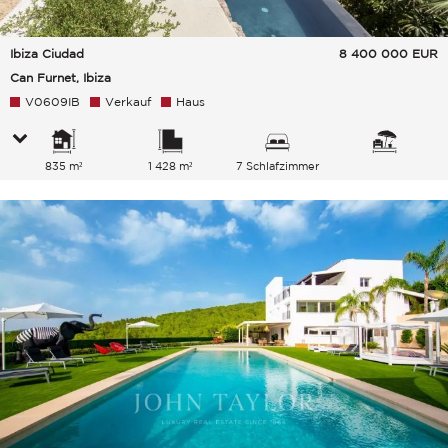
Ibiza Ciudad
8 400 000
EUR
Can Furnet, Ibiza
V0609IB
Verkauf
Haus
835 m²
1 428 m²
7 Schlafzimmer