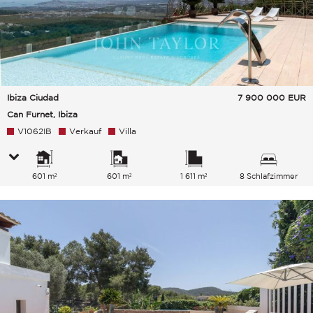
Ibiza Ciudad
7 900 000
EUR
Can Furnet, Ibiza
V1062IB
Verkauf
Villa
601 m²
601 m²
1 611 m²
8 Schlafzimmer