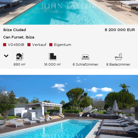
Ibiza Ciudad
8 200 000
EUR
Can Furnet, Ibiza
V0450IB
Verkauf
Eigentum
890 m²
16 000 m²
6 Schlafzimmer
8 Badezimmer