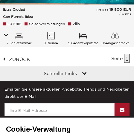
Ibiza Ciudad
19 800
EUR
Preis ab
/ Woche
Can Furnet, Ibiza
L0791IB
Saisonvermietungen
Villa
7 Schlafzimmer
9 Räume
9 Gesamtkapazität
Uneingeschränkt
Grünanlage
Seite
1
ZURÜCK
Schnelle Links
Erhalten Sie unsere aktuellen Angebote, Trends und Neuigkeiten
direkt per E-Mail
Cookie-Verwaltung