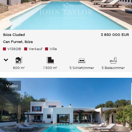
Ibiza Ciudad
3 850 000
EUR
Can Furnet, Ibiza
V1392IB
Verkauf
Villa
600 m²
1 500 m²
5 Schlafzimmer
5 Badezimmer
Video