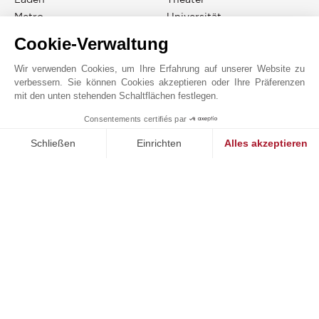
Metro
Universität
Cookie-Verwaltung
Wir verwenden Cookies, um Ihre Erfahrung auf unserer Website zu
verbessern. Sie können Cookies akzeptieren oder Ihre Präferenzen
JOHN TAYLOR MADRID CHAMARTÍN
mit den unten stehenden Schaltflächen festlegen.
Online-Anfrage
Consentements certifiés par
1
MAKE ENQUIRY
+34 91 737 15 83
Schließen
Einrichten
Alles akzeptieren
WhatsApp
Einwilligungsmanagementplattform: Passen Sie Ihre Optionen 
Axeptio consent
Unsere Plattform ermöglicht es Ihnen, Ihre Datenschutzeinstell
Auf der Karte anzeigen
BACCO ASESORES SL
Avenida Alberto Alcocer 11
28036
MADRID - CHAMARTIN
SPANIEN
Madrid ist eine weltoffene Stadt, die die modernsten
Infrastrukturen mit einem unermesslichen kulturellen