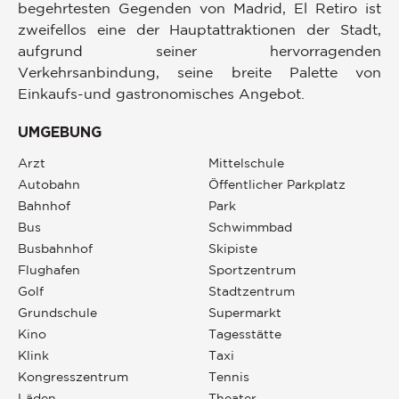
begehrtesten Gegenden von Madrid, El Retiro ist
zweifellos eine der Hauptattraktionen der Stadt,
aufgrund seiner hervorragenden
Verkehrsanbindung, seine breite Palette von
Einkaufs-und gastronomisches Angebot.
UMGEBUNG
Arzt
Mittelschule
Autobahn
Öffentlicher Parkplatz
Bahnhof
Park
Bus
Schwimmbad
Busbahnhof
Skipiste
Flughafen
Sportzentrum
Golf
Stadtzentrum
Grundschule
Supermarkt
Kino
Tagesstätte
Klink
Taxi
Kongresszentrum
Tennis
Läden
Theater