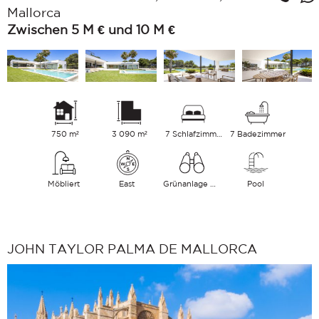
Mallorca
Zwischen 5 M € und 10 M €
750 m²
3 090 m²
7 Schlafzimmer
7 Badezimmer
Möbliert
East
Grünanlage Meer
Pool
JOHN TAYLOR PALMA DE MALLORCA