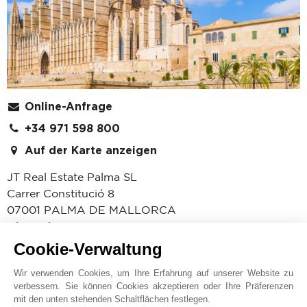
Online-Anfrage
+34 971 598 800
Auf der Karte anzeigen
JT Real Estate Palma SL
Carrer Constitució 8
07001
PALMA DE MALLORCA
Islas Baleares
,
SPANIEN
Cookie-Verwaltung
Im Herzen der Goldenen Meile der Inselhauptstadt
Palma de Mallorca haben wir im Februar 2018 unser
Wir verwenden Cookies, um Ihre Erfahrung auf unserer Website zu
erstes Büro auf der Insel eröffnet. Seit 1864 bieten wir
verbessern. Sie können Cookies akzeptieren oder Ihre Präferenzen
als renommierter Marktführer im
mit den unten stehenden Schaltflächen festlegen.