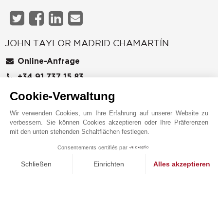
JOHN TAYLOR MADRID CHAMARTÍN
Cookie-Verwaltung
Wir verwenden Cookies, um Ihre Erfahrung auf unserer Website zu
verbessern. Sie können Cookies akzeptieren oder Ihre Präferenzen
mit den unten stehenden Schaltflächen festlegen.
Consentements certifiés par
1
MAKE ENQUIRY
Schließen
Einrichten
Alles akzeptieren
Online-Anfrage
Einwilligungsmanagementplattform: Passen Sie Ihre Optionen 
Axeptio consent
+34 91 737 15 83
Unsere Plattform ermöglicht es Ihnen, Ihre Datenschutzeinstell
WhatsApp
Auf der Karte anzeigen