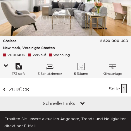
Chelsea
2 820 000
USD
New York, Vereinigte Staaten
V0004US
Verkauf
Wohnung
173 sq ft
3 Schlafzimmer
5 Räume
Klimaanlage
Seite
1
ZURÜCK
Schnelle Links
Erhalten Sie unsere aktuellen Angebote, Trends und Neuigkeiten
direkt per E-Mail