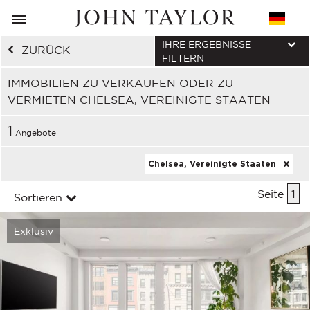
IHRE ERGEBNISSE
ZURÜCK
FILTERN
IMMOBILIEN ZU VERKAUFEN ODER ZU
VERMIETEN CHELSEA, VEREINIGTE STAATEN
1
Angebote
Chelsea, Vereinigte Staaten
Seite
1
Sortieren
Exklusiv