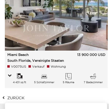
Miami Beach
13 900 000
USD
South Florida, Vereinigte Staaten
V0075US
Verkauf
Wohnung
4 431 sq ft
5 Schlafzimmer
5 Räume
7 Badezimmer
ZURÜCK