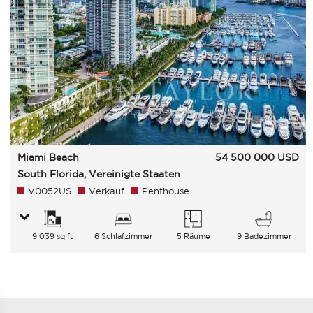
Miami Beach
54 500 000
USD
South Florida, Vereinigte Staaten
V0052US
Verkauf
Penthouse
9 039 sq ft
6 Schlafzimmer
5 Räume
9 Badezimmer