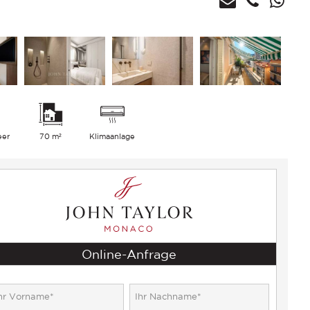
eer
70 m²
Klimaanlage
Online-Anfrage