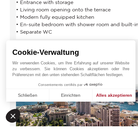
Cookie-Verwaltung
Wir verwenden Cookies, um Ihre Erfahrung auf unserer Website
zu verbessern. Sie können Cookies akzeptieren oder Ihre
JOHN TAYLOR MONACO
Präferenzen mit den unten stehenden Schaltflächen festlegen.
Consentements certifiés par
Schließen
Einrichten
Alles akzeptieren
Einwilligungsmanagementplattform: Passen Sie Ihre Option
Axeptio consent
Unsere Plattform ermöglicht es Ihnen, Ihre Datenschutzeinst