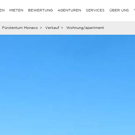
EN
MIETEN
BEWERTUNG
AGENTUREN
SERVICES
ÜBER UNS
Fürstentum Monaco
>
Verkauf
>
Wohnung/apartment