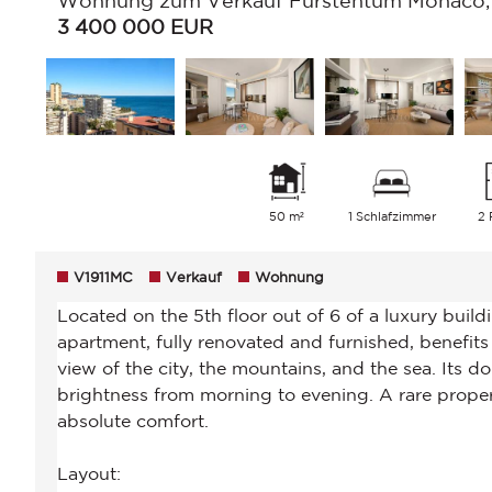
Wohnung zum Verkauf Fürstentum Monaco, 
3 400 000
EUR
50 m²
1 Schlafzimmer
2
V1911MC
Verkauf
Wohnung