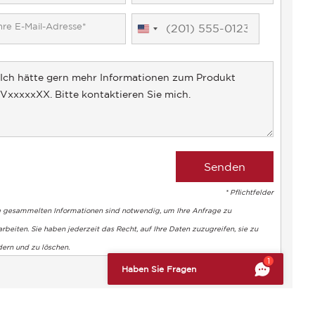
United
States
+1
* Pflichtfelder
e gesammelten Informationen sind notwendig, um Ihre Anfrage zu
rbeiten. Sie haben jederzeit das Recht, auf Ihre Daten zuzugreifen, sie zu
dern und zu löschen.
altung der Vorschriften zu gewährleisten. Passen Sie Ihre Vorl
1
Haben Sie Fragen