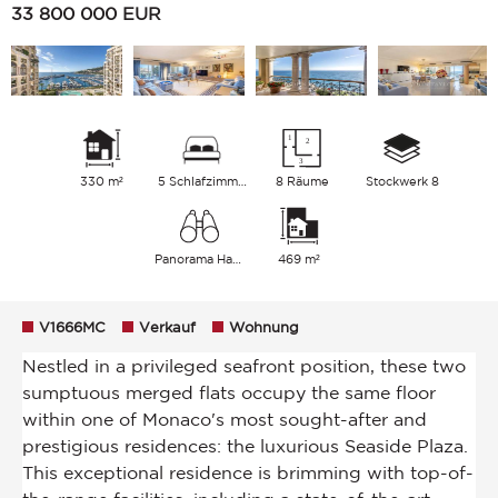
33 800 000
EUR
330 m²
5 Schlafzimmer
8 Räume
Stockwerk 8
Panorama Hafen Meer
469 m²
V1666MC
Verkauf
Wohnung