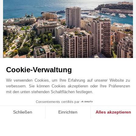
Online-Anfrage
Cookie-Verwaltung
+37 7 93 50 30 70
Wir verwenden Cookies, um Ihre Erfahrung auf unserer Website zu
verbessern. Sie können Cookies akzeptieren oder Ihre Präferenzen
Auf der Karte anzeigen
mit den unten stehenden Schaltflächen festlegen.
JOHN TAYLOR MONACO
Consentements certifiés par
1
20 boulevard des Moulins
MAKE ENQUIRY
98000
MONACO
Schließen
Einrichten
Alles akzeptieren
Monaco
,
FÜRSTENTUM MONACO
Einwilligungsmanagementplattform: Passen Sie Ihre Optionen 
Axeptio consent
Unsere Plattform ermöglicht es Ihnen, Ihre Datenschutzeinstell
Die Agentur von John Taylor in Monaco ist seit 1864