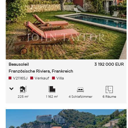
Beausoleil
3 192 000
EUR
Französische Riviera, Frankreich
V2116SJ
Verkauf
Villa
225 m²
1 162 m²
4 Schlafzimmer
6 Räume