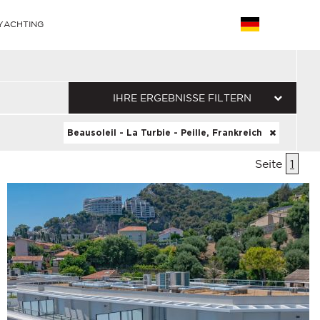
YACHTING
IHRE ERGEBNISSE FILTERN
Beausoleil - La Turbie - Peille, Frankreich
Seite
1