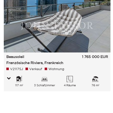
Beausoleil
1 765 000
EUR
Französische Riviera, Frankreich
V2117SJ
Verkauf
Wohnung
117 m²
3 Schlafzimmer
4 Räume
76 m²