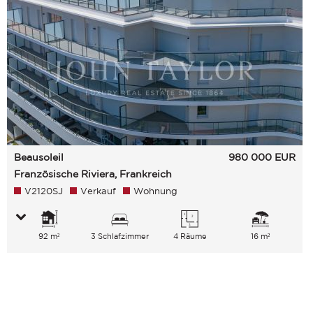
Beausoleil
980 000
EUR
Französische Riviera, Frankreich
V2120SJ
Verkauf
Wohnung
92 m²
3 Schlafzimmer
4 Räume
16 m²