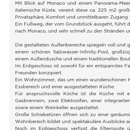
Mit Blick auf Monaco und einem Panorama-Meerb
italienische Küste, vereint diese ca. 225 m2 gro
Privatsphäre, Komfort und unmittelbaren Zugang
Ein Fußweg, der vom Grundstück ausgeht, führt d
nach Monaco, und sehr schnell zu den Stränden u
Die gestalteten Außenbereiche spiegeln voll und 
einem schönen Salzwasser-Infinity-Pool, großzügi
einem Außendusche und einem traditionellen Boul
Im Erdgeschoss ist sowohl für ein entspanntes Fa
Freunden konzipiert.
Ein Wohnzimmer, das um einen wunderschönen Kami
Essbereich und einer ausgestatteten Küche.
Für anspruchsvolle Köche ist die Küche mit e
Gasbrennern, zwei Elektroöfen, einer integrier
sowie einem Weinkeller ausgestattet.
Große Schiebetüren öffnen sich zu einer geräumi
Wohnbereich bildet und spektakuläre Ausblicke auf
Noch im Erdgeschoss verfügt die Elternsuite 