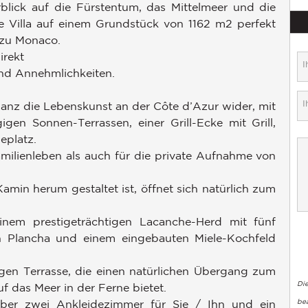
lick auf die Fürstentum, das Mittelmeer und die
ße Villa auf einem Grundstück von 1162 m2 perfekt
 zu Monaco.
irekt
nd Annehmlichkeiten.
ganz die Lebenskunst an der Côte d’Azur wider, mit
gen Sonnen-Terrassen, einer Grill-Ecke mit Grill,
eplatz.
milienleben als auch für die private Aufnahme von
n herum gestaltet ist, öffnet sich natürlich zum
inem prestigeträchtigen Lacanche-Herd mit fünf
ten Plancha und einem eingebauten Miele-Kochfeld
gen Terrasse, die einen natürlichen Übergang zum
Di
 das Meer in der Ferne bietet.
bea
über zwei Ankleidezimmer für Sie / Ihn und ein