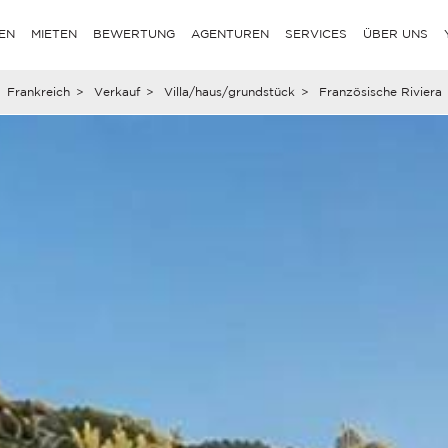
EN
MIETEN
BEWERTUNG
AGENTUREN
SERVICES
ÜBER UNS
Frankreich
>
Verkauf
>
Villa/haus/grundstück
>
Französische Riviera