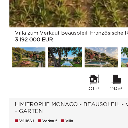
Villa zum Verkauf Beausoleil, Französische R
3 192 000
EUR
225 m²
1 162 m²
LIMITROPHE MONACO - BEAUSOLEIL -
- GARTEN
V2116SJ
Verkauf
Villa