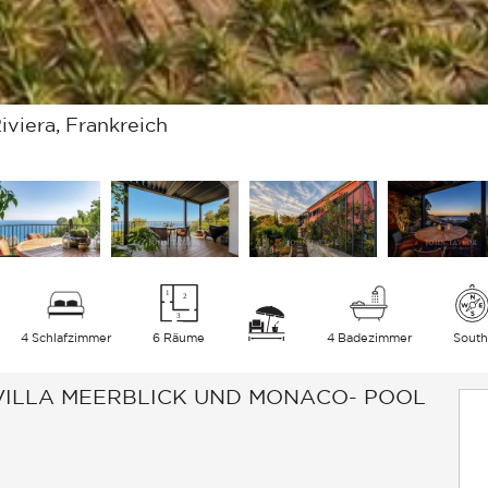
iviera, Frankreich
4 Schlafzimmer
6 Räume
4 Badezimmer
Sout
 VILLA MEERBLICK UND MONACO- POOL