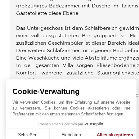
großzügiges Badezimmer mit Dusche im italieni
Gästetoilette diese Ebene.
Das Untergeschoss ist dem Schlafbereich gewidm
einer voll ausgestatteten Bar gruppiert ist. M
zusätzlichen Geschirrspüler ist dieser Bereich id
Drei weitere Schlafzimmer mit eigenem Bad befind
Eine Waschküche und viele Abstellräume ergänzen
In der gesamten Villa sorgen Fliesenbodenhe
Komfort, während zusätzliche Staumöglichkeit
verstärken.
Cookie-Verwaltung
Privatparkplatz für drei Fahrzeuge, bestehen
vollständig geschlossenen Garage.
Wir verwenden Cookies, um Ihre Erfahrung auf unserer Website
zu verbessern. Sie können Cookies akzeptieren oder Ihre
Präferenzen mit den unten stehenden Schaltflächen festlegen.
ENERGIEDIAGNOSE
Consentements certifiés par
Schließen
Einrichten
Alles akzeptieren
UMGEBUNG