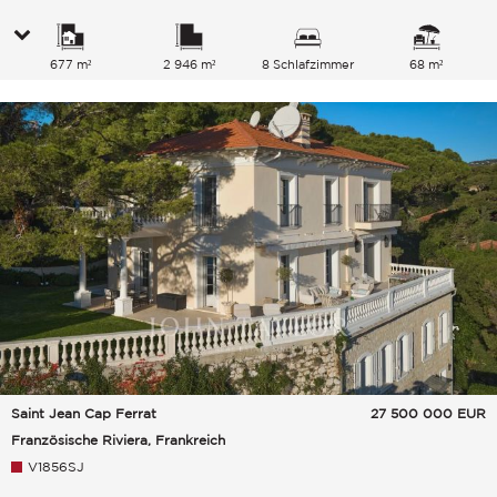
677 m²
2 946 m²
8 Schlafzimmer
68 m²
Saint Jean Cap Ferrat
27 500 000
EUR
Französische Riviera, Frankreich
V1856SJ