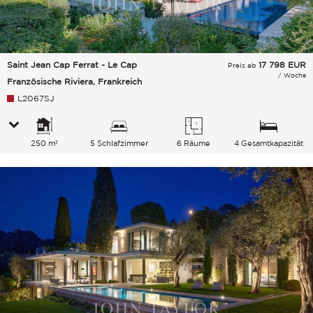
Saint Jean Cap Ferrat - Le Cap
17 798
EUR
Preis ab
/ Woche
Französische Riviera, Frankreich
L2067SJ
250 m²
5 Schlafzimmer
6 Räume
4 Gesamtkapazität