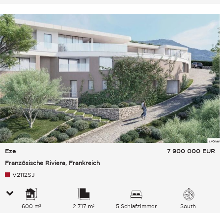
Eze
7 900 000
EUR
Französische Riviera, Frankreich
V2112SJ
600 m²
2 717 m²
5 Schlafzimmer
South