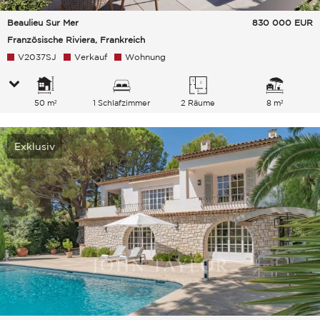
Beaulieu Sur Mer
830 000
EUR
Französische Riviera, Frankreich
V2037SJ
Verkauf
Wohnung
50 m²
1 Schlafzimmer
2 Räume
8 m²
Exklusiv