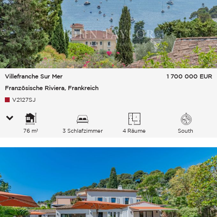
Villefranche Sur Mer
1 700 000
EUR
Französische Riviera, Frankreich
V2127SJ
76 m²
3 Schlafzimmer
4 Räume
South