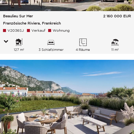
Beaulieu Sur Mer
2 160 000
EUR
Französische Riviera, Frankreich
V2036SJ
Verkauf
Wohnung
127 m²
3 Schlafzimmer
4 Räume
11 m²