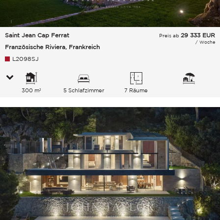
Saint Jean Cap Ferrat
29 333
EUR
Preis ab
/ Woche
Französische Riviera, Frankreich
L2098SJ
300 m²
5 Schlafzimmer
7 Räume