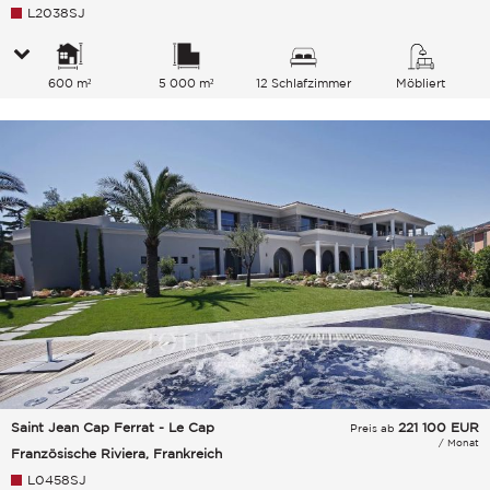
L2038SJ
600 m²
5 000 m²
12 Schlafzimmer
Möbliert
Saint Jean Cap Ferrat - Le Cap
221 100
EUR
Preis ab
/ Monat
Französische Riviera, Frankreich
L0458SJ