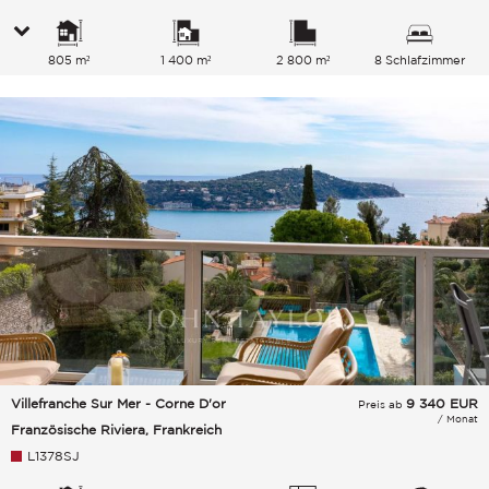
805 m²
1 400 m²
2 800 m²
8 Schlafzimmer
Villefranche Sur Mer - Corne D'or
9 340
EUR
Preis ab
/ Monat
Französische Riviera, Frankreich
L1378SJ