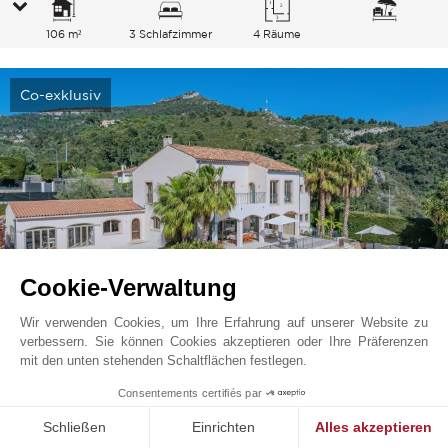
106 m²
3 Schlafzimmer
4 Räume
Co-exklusiv
Cookie-Verwaltung
Wir verwenden Cookies, um Ihre Erfahrung auf unserer Website zu
verbessern. Sie können Cookies akzeptieren oder Ihre Präferenzen
Eze - Saint-Laurent-D'èze
4 450 000
EUR
mit den unten stehenden Schaltflächen festlegen.
Französische Riviera, Frankreich
1
Consentements certifiés par
V2097SJ
Schließen
Einrichten
Alles akzeptieren