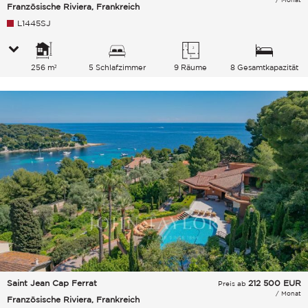
Französische Riviera, Frankreich
L1445SJ
256 m²
5 Schlafzimmer
9 Räume
8 Gesamtkapazität
Saint Jean Cap Ferrat
212 500
EUR
Preis ab
/ Monat
Französische Riviera, Frankreich