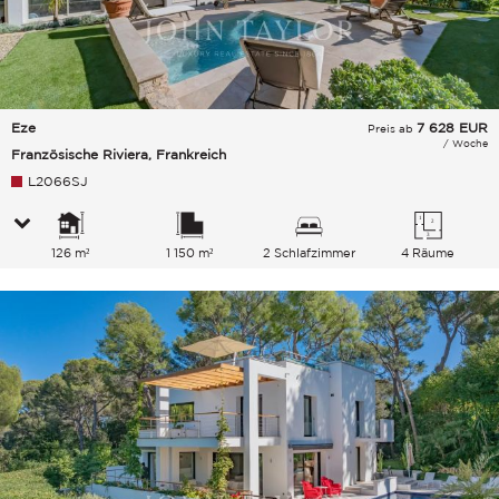
Eze
7 628
EUR
Preis ab
/ Woche
Französische Riviera, Frankreich
L2066SJ
126 m²
1 150 m²
2 Schlafzimmer
4 Räume