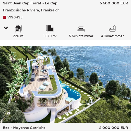
Saint Jean Cap Ferrat - Le Cap
5 500 000
EUR
Französische Riviera, Frankreich
V1964SJ
220 m²
1 570 m²
5 Schlafzimmer
4 Badezimmer
Eze - Moyenne Corniche
2 000 000
EUR