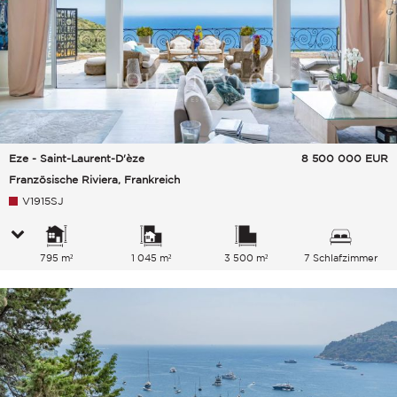
Eze - Saint-Laurent-D'èze
8 500 000
EUR
Französische Riviera, Frankreich
V1915SJ
795 m²
1 045 m²
3 500 m²
7 Schlafzimmer