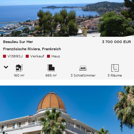
Beaulieu Sur Mer
3 700 000
EUR
Französische Riviera, Frankreich
V1389SJ
Verkauf
Haus
160 m²
665 m²
3 Schlafzimmer
5 Räume