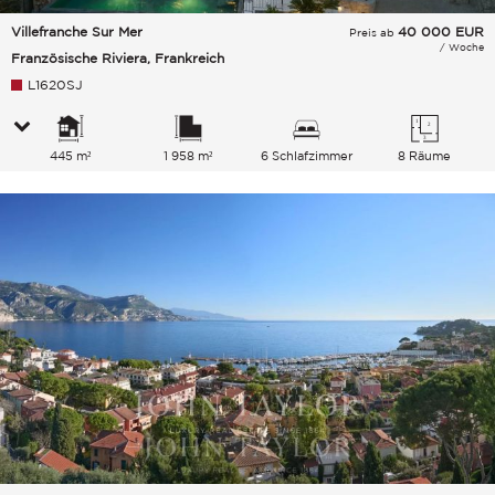
Villefranche Sur Mer
40 000
EUR
Preis ab
/ Woche
Französische Riviera, Frankreich
L1620SJ
445 m²
1 958 m²
6 Schlafzimmer
8 Räume