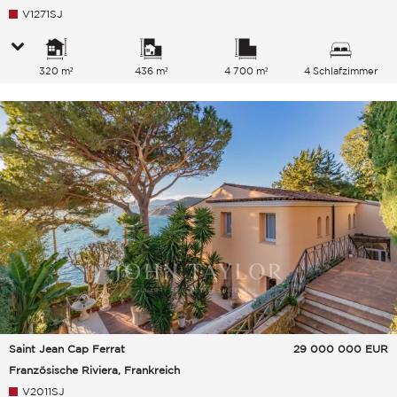
V1271SJ
320 m²
436 m²
4 700 m²
4 Schlafzimmer
Saint Jean Cap Ferrat
29 000 000
EUR
Französische Riviera, Frankreich
V2011SJ