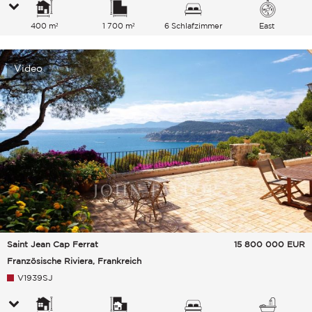
400 m²
1 700 m²
6 Schlafzimmer
East
Video
Saint Jean Cap Ferrat
15 800 000
EUR
Französische Riviera, Frankreich
V1939SJ