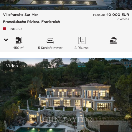
Villefranche Sur Mer
40 000
EUR
Preis ab
/ Woche
Französische Riviera, Frankreich
L1862SJ
450 m²
5 Schlafzimmer
8 Räume
Video