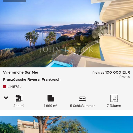
Villefranche Sur Mer
100 000
EUR
Preis ab
/ Monat
Französische Riviera, Frankreich
L1457SJ
244 m²
1 889 m²
5 Schlafzimmer
7 Räume