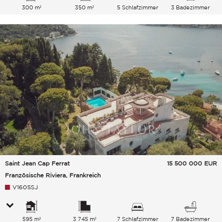
300 m²
350 m²
5 Schlafzimmer
3 Badezimmer
Saint Jean Cap Ferrat
15 500 000
EUR
Französische Riviera, Frankreich
V1605SJ
595 m²
3 745 m²
7 Schlafzimmer
7 Badezimmer