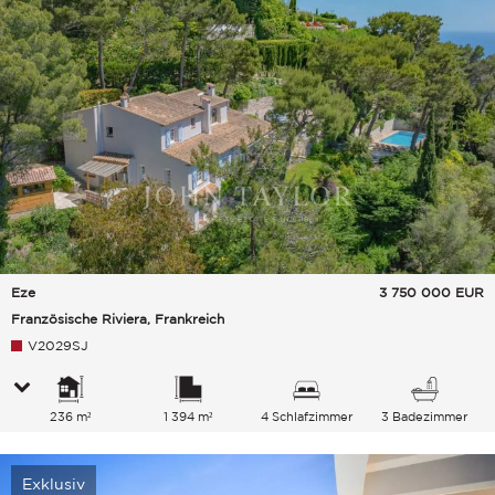
Eze
3 750 000
EUR
Französische Riviera, Frankreich
V2029SJ
236 m²
1 394 m²
4 Schlafzimmer
3 Badezimmer
Exklusiv