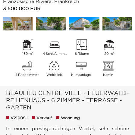
Französische Riviera, Frankreich
3 500 000
EUR
169 m²
4 Schlafzimmer
6 Räume
20 m²
4 Badezimmer
Weitblick
Klimaanlage
Kamin
BEAULIEU CENTRE VILLE - FEUERWALD-
REIHENHAUS - 6 ZIMMER - TERRASSE -
GARTEN
V2100SJ
Verkauf
Wohnung
In einem prestigeträchtigen Viertel, sehr schöne