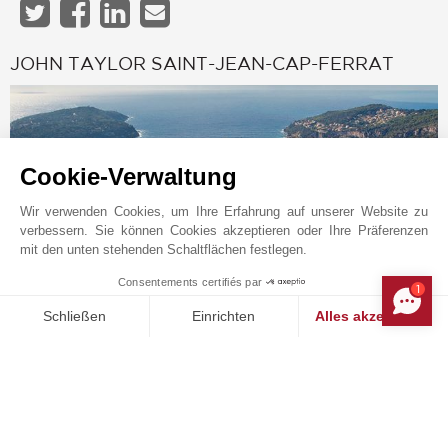
JOHN TAYLOR SAINT-JEAN-CAP-FERRAT
Cookie-Verwaltung
Wir verwenden Cookies, um Ihre Erfahrung auf unserer Website zu
verbessern. Sie können Cookies akzeptieren oder Ihre Präferenzen
mit den unten stehenden Schaltflächen festlegen.
Consentements certifiés par
1
MAKE ENQUIRY
Schließen
Einrichten
Alles akzeptieren
Online-Anfrage
Einwilligungsmanagementplattform: Passen Sie Ihre Optionen 
Axeptio consent
+33 4 93 76 02 38
Unsere Plattform ermöglicht es Ihnen, Ihre Datenschutzeinstell
Auf der Karte anzeigen
JOHN TAYLOR SAS
1 bis avenue Albert 1er