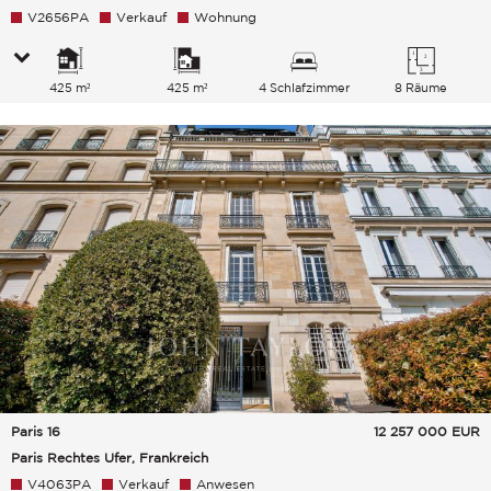
V2656PA
Verkauf
Wohnung
425 m²
425 m²
4 Schlafzimmer
8 Räume
Paris 16
12 257 000
EUR
Paris Rechtes Ufer, Frankreich
V4063PA
Verkauf
Anwesen