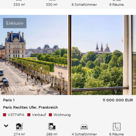
330 m²
330 m²
6 Schlafzimmer
9 Räume
Exklusiv
Paris 1
11 000 000
EUR
Paris Rechtes Ufer, Frankreich
V3774PA
Verkauf
Wohnung
274 m²
286 m²
4 Schlafzimmer
6 Räume