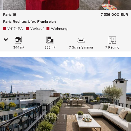
Paris 16
7 336 000
EUR
Paris Rechtes Ufer, Frankreich
V4174PA
Verkauf
Wohnung
344 m²
355 m²
7 Schlafzimmer
7 Räume