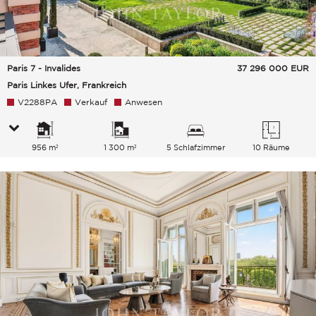
Paris 7 - Invalides
37 296 000
EUR
Paris Linkes Ufer, Frankreich
V2288PA
Verkauf
Anwesen
956 m²
1 300 m²
5 Schlafzimmer
10 Räume