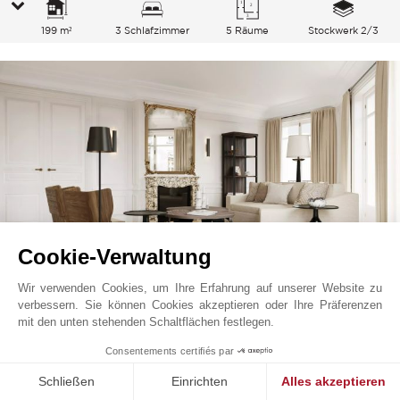
199 m²
3 Schlafzimmer
5 Räume
Stockwerk 2/3
Cookie-Verwaltung
Wir verwenden Cookies, um Ihre Erfahrung auf unserer Website zu
verbessern. Sie können Cookies akzeptieren oder Ihre Präferenzen
Paris 8
6 660 000
EUR
mit den unten stehenden Schaltflächen festlegen.
Paris Rechtes Ufer, Frankreich
1
Consentements certifiés par
V4086PA
Verkauf
Wohnung
Schließen
Einrichten
Alles akzeptieren