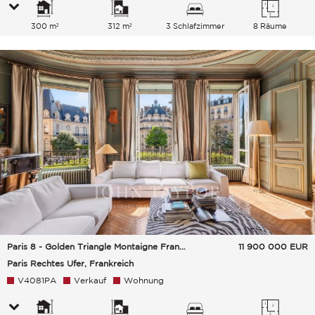
300 m²
312 m²
3 Schlafzimmer
8 Räume
Paris 8 - Golden Triangle Montaigne Francois 1Er
11 900 000
EUR
Paris Rechtes Ufer, Frankreich
V4081PA
Verkauf
Wohnung