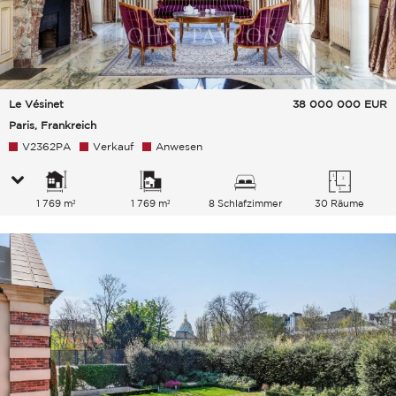
Le Vésinet
38 000 000
EUR
Paris, Frankreich
V2362PA
Verkauf
Anwesen
1 769 m²
1 769 m²
8 Schlafzimmer
30 Räume