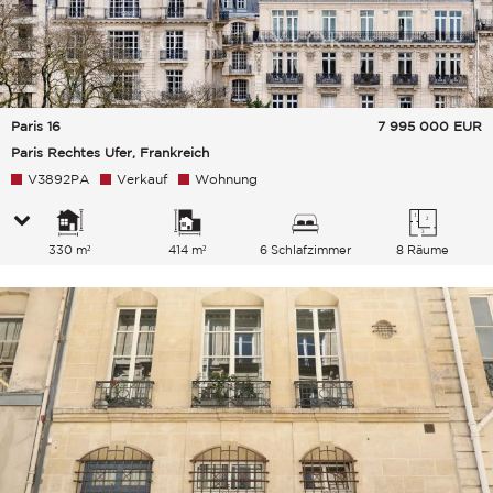
Paris 16
7 995 000
EUR
Paris Rechtes Ufer, Frankreich
V3892PA
Verkauf
Wohnung
330 m²
414 m²
6 Schlafzimmer
8 Räume