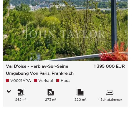
Val D'oise - Herblay-Sur-Seine
1 395 000
EUR
Umgebung Von Paris, Frankreich
V0021APA
Verkauf
Haus
262 m²
273 m²
820 m²
4 Schlafzimmer