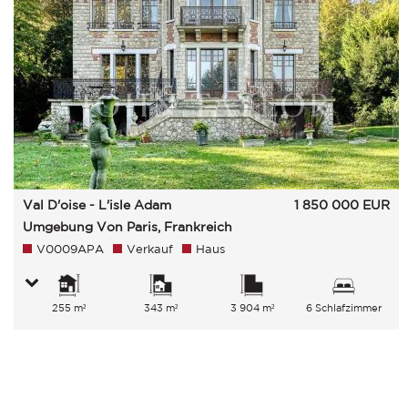
Val D'oise - L'isle Adam
1 850 000
EUR
Umgebung Von Paris, Frankreich
V0009APA
Verkauf
Haus
255 m²
343 m²
3 904 m²
6 Schlafzimmer