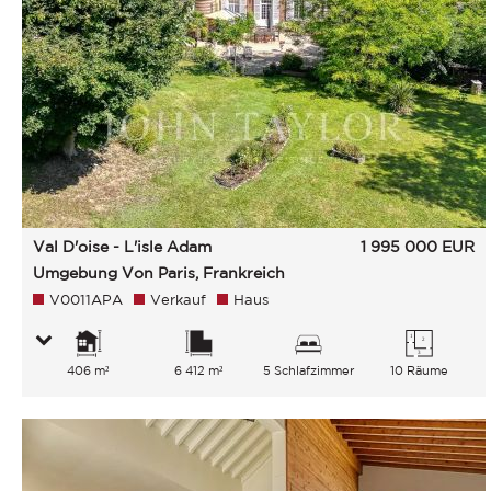
Val D'oise - L'isle Adam
1 995 000
EUR
Umgebung Von Paris, Frankreich
V0011APA
Verkauf
Haus
406 m²
6 412 m²
5 Schlafzimmer
10 Räume