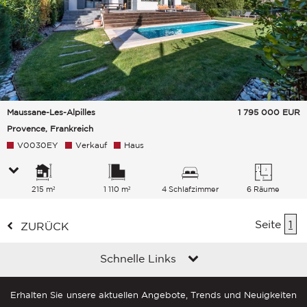
Maussane-Les-Alpilles
1 795 000
EUR
Provence, Frankreich
V0030EY
Verkauf
Haus
215 m²
1 110 m²
4 Schlafzimmer
6 Räume
Seite
1
ZURÜCK
Schnelle Links
Erhalten Sie unsere aktuellen Angebote, Trends und Neuigkeiten