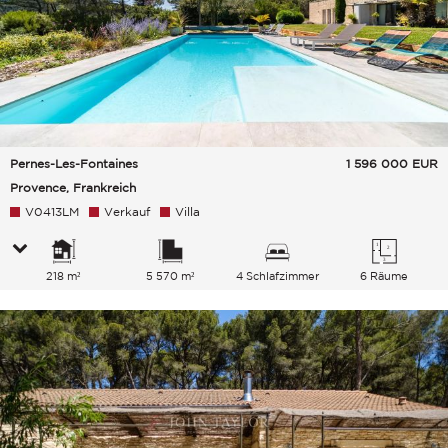
Pernes-Les-Fontaines
1 596 000
EUR
Provence, Frankreich
V0413LM
Verkauf
Villa
218 m²
5 570 m²
4 Schlafzimmer
6 Räume