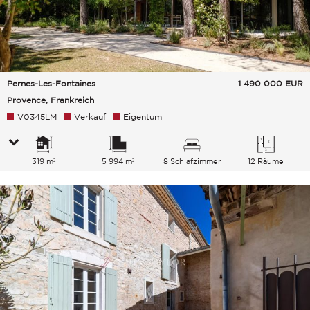
Pernes-Les-Fontaines
1 490 000
EUR
Provence, Frankreich
V0345LM
Verkauf
Eigentum
319 m²
5 994 m²
8 Schlafzimmer
12 Räume