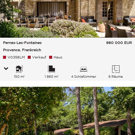
Pernes-Les-Fontaines
980 000
EUR
Provence, Frankreich
V0358LM
Verkauf
Haus
150 m²
1 860 m²
4 Schlafzimmer
6 Räume