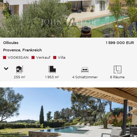
Ollioules
1 599 000
EUR
Provence, Frankreich
V0065SAN
Verkauf
Villa
255 m²
1 953 m²
4 Schlafzimmer
6 Räume