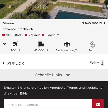
Ollioules
3 940 000
EUR
Provence, Frankreich
V0024SAN
Verkauf
Eigentum
700 m²
45 000 m²
Dachgeschoss/2
South
Seite
1
ZURÜCK
Schnelle Links
Erhalten Sie unsere aktuellen Angebote, Trends und Neuigkeiten
direkt per E-Mail