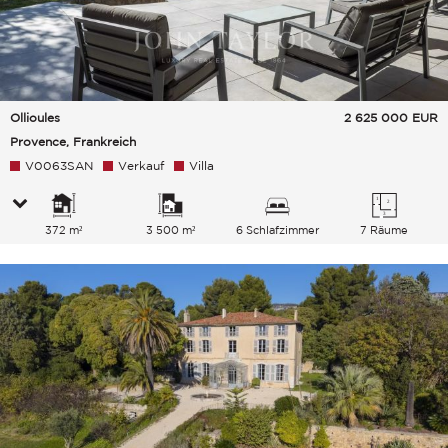
Ollioules
2 625 000
EUR
Provence, Frankreich
V0063SAN
Verkauf
Villa
372 m²
3 500 m²
6 Schlafzimmer
7 Räume