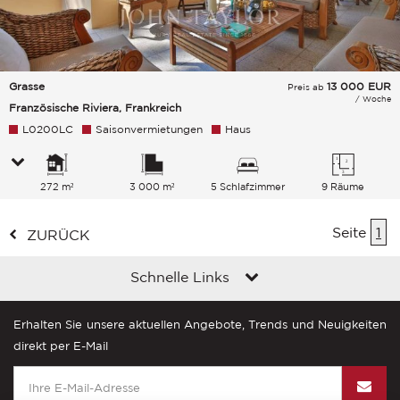
Grasse
13 000
EUR
Preis ab
/ Woche
Französische Riviera, Frankreich
L0200LC
Saisonvermietungen
Haus
272 m²
3 000 m²
5 Schlafzimmer
9 Räume
Seite
1
ZURÜCK
Schnelle Links
Erhalten Sie unsere aktuellen Angebote, Trends und Neuigkeiten
direkt per E-Mail