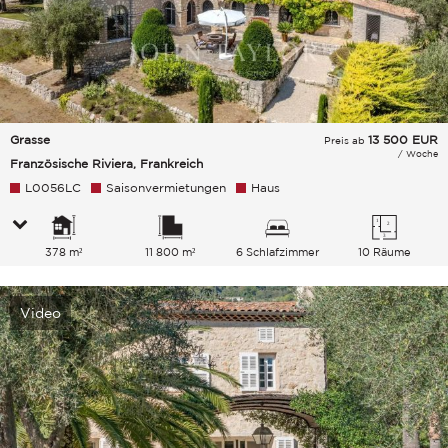
Grasse
13 500
EUR
Preis ab
/ Woche
Französische Riviera, Frankreich
L0056LC
Saisonvermietungen
Haus
378 m²
11 800 m²
6 Schlafzimmer
10 Räume
Video