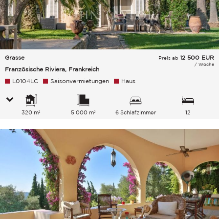
Grasse
12 500
EUR
Preis ab
/ Woche
Französische Riviera, Frankreich
L0104LC
Saisonvermietungen
Haus
320 m²
5 000 m²
6 Schlafzimmer
12
Gesamtkapazität