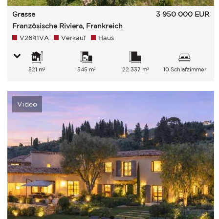
Grasse
3 950 000
EUR
Französische Riviera, Frankreich
V2641VA
Verkauf
Haus
521 m²
545 m²
22 337 m²
10 Schlafzimmer
Video