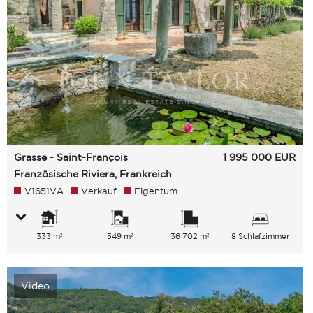
Grasse - Saint-François
1 995 000
EUR
Französische Riviera, Frankreich
V1651VA
Verkauf
Eigentum
333 m²
549 m²
36 702 m²
8 Schlafzimmer
Video