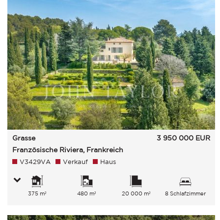
Grasse
3 950 000
EUR
Französische Riviera, Frankreich
V3429VA
Verkauf
Haus
375 m²
480 m²
20 000 m²
8 Schlafzimmer