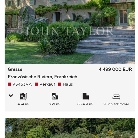
Grasse
4 499 000
EUR
Französische Riviera, Frankreich
V3453VA
Verkauf
Haus
434 m²
639 m²
66 431 m²
9 Schlafzimmer