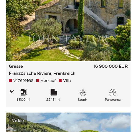
Grasse
16 900 000
EUR
Französische Riviera, Frankreich
V1769MGS
Verkauf
Villa
1 500 m²
28 131 m²
South
Panorama
Park Hügel
Video