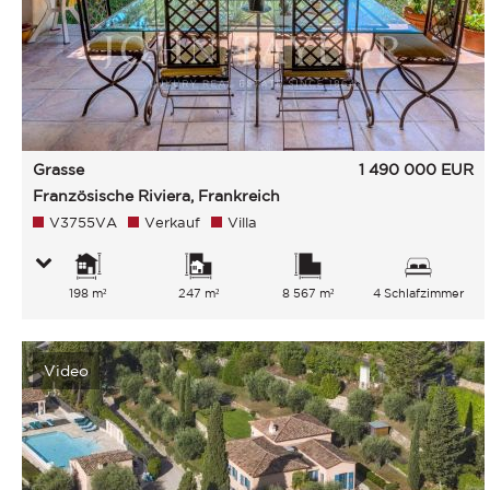
Grasse
1 490 000
EUR
Französische Riviera, Frankreich
V3755VA
Verkauf
Villa
198 m²
247 m²
8 567 m²
4 Schlafzimmer
Video