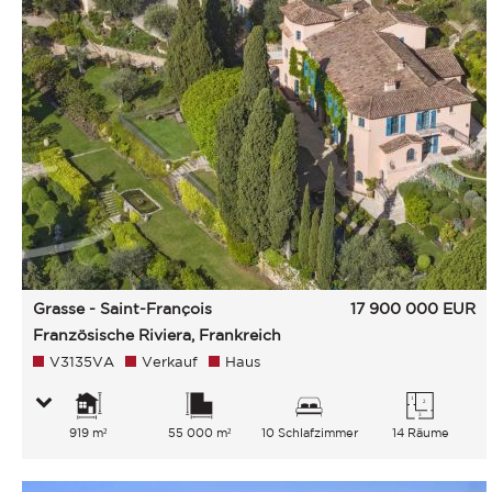
Grasse - Saint-François
17 900 000
EUR
Französische Riviera, Frankreich
V3135VA
Verkauf
Haus
919 m²
55 000 m²
10 Schlafzimmer
14 Räume