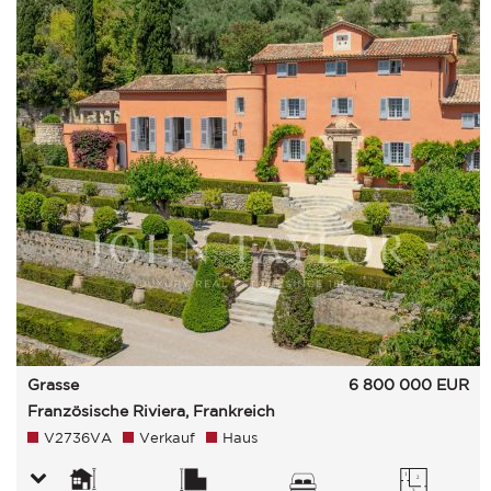
Grasse
6 800 000
EUR
Französische Riviera, Frankreich
V2736VA
Verkauf
Haus