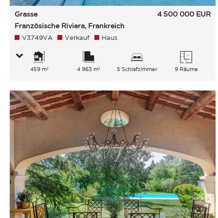
Grasse
4 500 000
EUR
Französische Riviera, Frankreich
V3749VA
Verkauf
Haus
459 m²
4 963 m²
5 Schlafzimmer
9 Räume