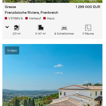
Grasse
1 299 000
EUR
Französische Riviera, Frankreich
V3766VA
Verkauf
Haus
231 m²
5 147 m²
8 Schlafzimmer
11 Räume
Video