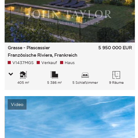
Grasse - Plascassier
5 950 000
EUR
Französische Riviera, Frankreich
V1437MGS
Verkauf
Haus
405 m²
5 386 m²
5 Schlafzimmer
9 Räume
Video