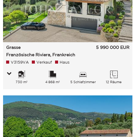
Grasse
5 990 000
EUR
Französische Riviera, Frankreich
V3159VA
Verkauf
Haus
730 m²
4 868 m²
5 Schlafzimmer
12 Räume