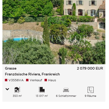
Grasse
2 079 000
EUR
Französische Riviera, Frankreich
V3556VA
Verkauf
Haus
353 m²
13 017 m²
6 Schlafzimmer
9 Räume