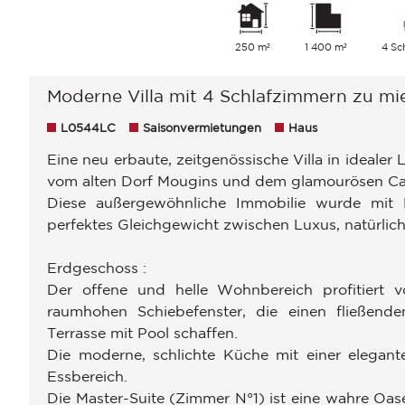
250 m²
1 400 m²
4 Sc
Moderne Villa mit 4 Schlafzimmern zu mie
L0544LC
Saisonvermietungen
Haus
Eine neu erbaute, zeitgenössische Villa in idealer 
vom alten Dorf Mougins und dem glamourösen Can
Diese außergewöhnliche Immobilie wurde mit 
perfektes Gleichgewicht zwischen Luxus, natürlic
Erdgeschoss :
Der offene und helle Wohnbereich profitiert v
raumhohen Schiebefenster, die einen fließe
Terrasse mit Pool schaffen.
Die moderne, schlichte Küche mit einer elegant
Essbereich.
Die Master-Suite (Zimmer N°1) ist eine wahre Oa