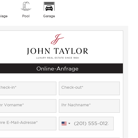
nlage
Pool
Garage
Online-Anfrage
United
States