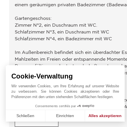
einem geräumigen privaten Badezimmer (Badewa
Gartengeschoss:
Zimmer N°2, ein Duschraum mit WC.
Schlafzimmer N°3, ein Duschraum mit WC
Schlafzimmer N°4, ein Badezimmer mit WC
Im Außenbereich befindet sich ein überdachter Ess
Mahlzeiten im Freien oder entspannende Momente
Der sorgfältig angelegte Landschaftsgarten scha
und elegantem Design eine wahre Oase des Luxus
Cookie-Verwaltung
Klimaanlage. Alarmanlage. Glasfaser.
Wir verwenden Cookies, um Ihre Erfahrung auf unserer Website
zu verbessern. Sie können Cookies akzeptieren oder Ihre
Präferenzen mit den unten stehenden Schaltflächen festlegen.
Diese Villa stellt eine seltene Gelegenheit dar,
Herzen einer der begehrtesten Lagen der Côte d'A
Consentements certifiés par
Schließen
Einrichten
Alles akzeptieren
ENERGIEDIAGNOSE
Einwilligungsmanagementplattform: Passen Sie Ihre Option
Axeptio consent