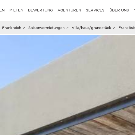
EN
MIETEN
BEWERTUNG
AGENTUREN
SERVICES
ÜBER UNS
Frankreich
>
Saisonvermietungen
>
Villa/haus/grundstück
>
Französis