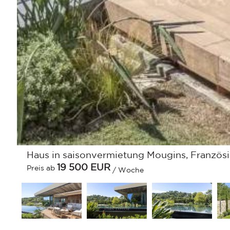
Haus in saisonvermietung Mougins, Französis
19 500
EUR
Preis ab
/ Woche