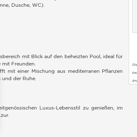
nne, Dusche, WC).
bereich mit Blick auf den beheizten Pool, ideal für
 mit Freunden.
Di
fft mit einer Mischung aus mediterranen Pflanzen
bea
 und der Ruhe.
än
 zeitgenössischen Luxus-Lebensstil zu genießen, im
zur.
en an