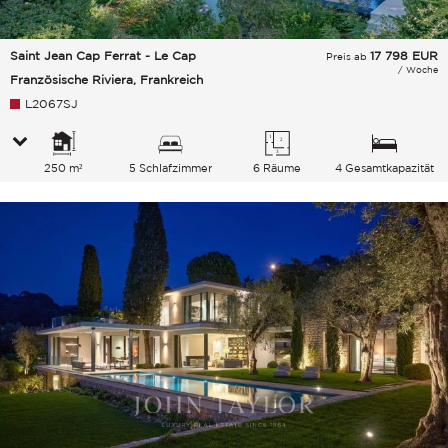
Saint Jean Cap Ferrat - Le Cap
17 798
EUR
Preis ab
/ Woche
Französische Riviera, Frankreich
L2067SJ
250 m²
5 Schlafzimmer
6 Räume
4 Gesamtkapazität