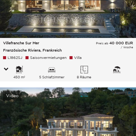
Villefranche Sur Mer
40 000
EUR
Preis ab
/ Woche
Französische Riviera, Frankreich
L1862SJ
Saisonvermietungen
Villa
450 m²
5 Schlafzimmer
8 Räume
Video