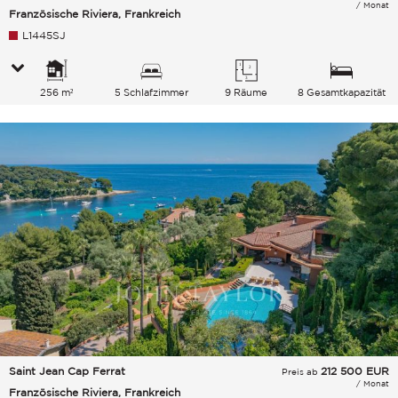
/ Monat
Französische Riviera, Frankreich
L1445SJ
256 m²
5 Schlafzimmer
9 Räume
8 Gesamtkapazität
Saint Jean Cap Ferrat
212 500
EUR
Preis ab
/ Monat
Französische Riviera, Frankreich