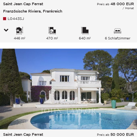
Saint Jean Cap Ferrat
48 000
EUR
Preis ab
/ Monat
Französische Riviera, Frankreich
L0443SJ
446 m²
470 m²
640 m²
6 Schlafzimmer
Saint Jean Cap Ferrat
50 000
EUR
Preis ab