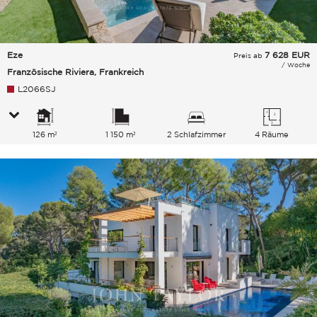
Eze
7 628
EUR
Preis ab
/ Woche
Französische Riviera, Frankreich
L2066SJ
126 m²
1 150 m²
2 Schlafzimmer
4 Räume