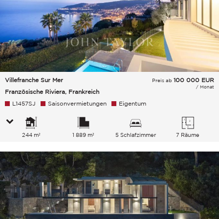
Villefranche Sur Mer
100 000
EUR
Preis ab
/ Monat
Französische Riviera, Frankreich
L1457SJ
Saisonvermietungen
Eigentum
244 m²
1 889 m²
5 Schlafzimmer
7 Räume