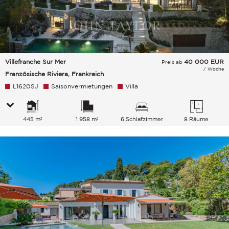
Villefranche Sur Mer
40 000
EUR
Preis ab
/ Woche
Französische Riviera, Frankreich
L1620SJ
Saisonvermietungen
Villa
445 m²
1 958 m²
6 Schlafzimmer
8 Räume