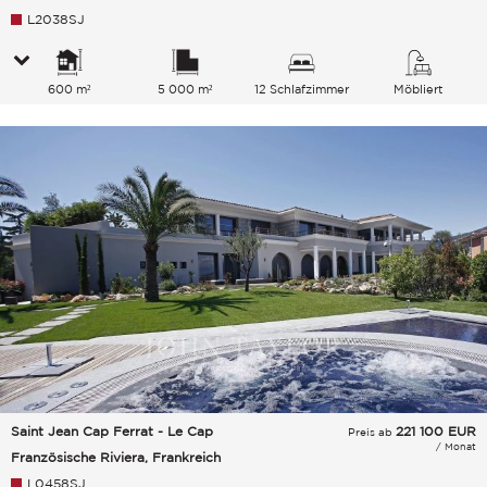
L2038SJ
600 m²
5 000 m²
12 Schlafzimmer
Möbliert
Saint Jean Cap Ferrat - Le Cap
221 100
EUR
Preis ab
/ Monat
Französische Riviera, Frankreich
L0458SJ