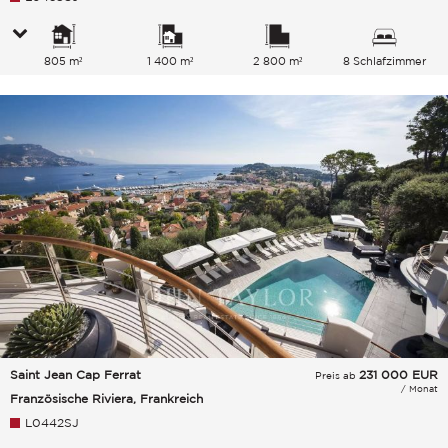
805 m²
1 400 m²
2 800 m²
8 Schlafzimmer
Saint Jean Cap Ferrat
231 000
EUR
Preis ab
/ Monat
Französische Riviera, Frankreich
L0442SJ