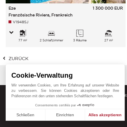
Eze
1 300 000
EUR
Französische Riviera, Frankreich
V1948SJ
77 m²
2 Schlafzimmer
3 Räume
27 m²
ZURÜCK
Cookie-Verwaltung
Wir verwenden Cookies, um Ihre Erfahrung auf unserer Website
zu verbessern. Sie können Cookies akzeptieren oder Ihre
Erhalten Sie unsere aktuellen Angebote, Trends und Neuigkeit
Präferenzen mit den unten stehenden Schaltflächen festlegen.
Consentements certifiés par
Schließen
Einrichten
Alles akzeptieren
Einwilligungsmanagementplattform: Passen Sie Ihre Option
Axeptio consent