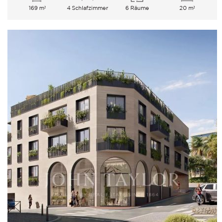
169 m²
4 Schlafzimmer
6 Räume
20 m²