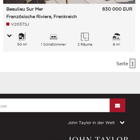
Beaulieu Sur Mer
830 000
EUR
Französische Riviera, Frankreich
V2037SJ
50 m²
1 Schlafzimmer
2 Räume
8 m²
Seite
1
John Taylor in der Welt