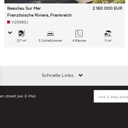
Beaulieu Sur Mer
2 160 000
EUR
Französische Riviera, Frankreich
V2036SJ
127 m²
3 Schlafzimmer
4 Räume
11 m²
Schnelle Links
en direkt per E-Mail
en an