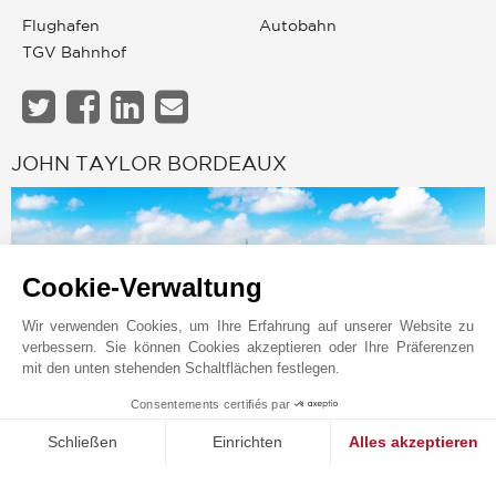
Flughafen
Autobahn
TGV Bahnhof
JOHN TAYLOR BORDEAUX
Cookie-Verwaltung
Wir verwenden Cookies, um Ihre Erfahrung auf unserer Website zu
verbessern. Sie können Cookies akzeptieren oder Ihre Präferenzen
mit den unten stehenden Schaltflächen festlegen.
Consentements certifiés par
1
MAKE ENQUIRY
Schließen
Einrichten
Alles akzeptieren
Online-Anfrage
Einwilligungsmanagementplattform: Passen Sie Ihre Optionen 
Axeptio consent
+33 5 57 99 48 29