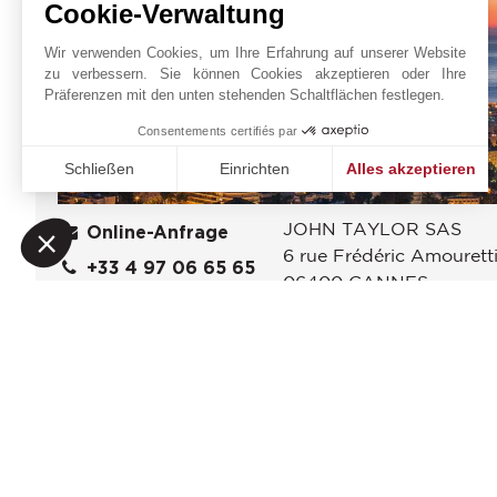
Cookie-Verwaltung
Wir verwenden Cookies, um Ihre Erfahrung auf unserer Website
zu verbessern. Sie können Cookies akzeptieren oder Ihre
Präferenzen mit den unten stehenden Schaltflächen festlegen.
Consentements certifiés par
Schließen
Einrichten
Alles akzeptieren
Einwilligungsmanagementplattform: Passen Sie Ihre Option
Axeptio consent
JOHN TAYLOR SAS
Unsere Plattform ermöglicht es Ihnen, Ihre Datenschutzeinst
Online-Anfrage
6 rue Frédéric Amourett
+33 4 97 06 65 65
06400
CANNES
Auf der Karte
Alpes-Maritimes
,
FRANKREICH
anzeigen