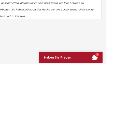
e gesammelten Informationen sind notwendig, um Ihre Anfrage zu
rbeiten. Sie haben jederzeit das Recht, auf Ihre Daten zuzugreifen, sie zu
dern und zu löschen.
altung der Vorschriften zu gewährleisten. Passen Sie Ihre Vorl
1
Haben Sie Fragen