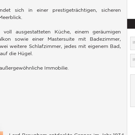
t sich in einer prestigeträchtigen, sicheren
Meerblick.
r voll ausgestatteten Küche, einem geräumigen
on sowie einer Mastersuite mit Badezimmer,
ei weitere Schlafzimmer, jedes mit eigenem Bad,
 auf die Hügel.
e außergewöhnliche Immobilie.
Lord Brougham entdeckte Cannes im Jahr 1834.