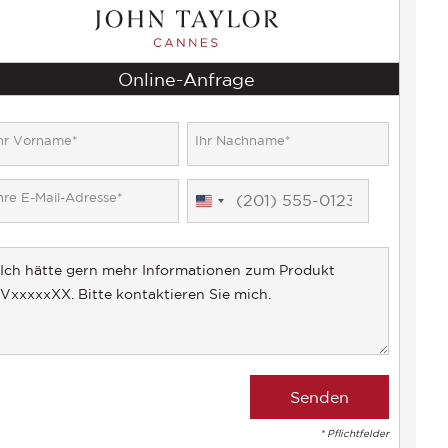
Online-Anfrage
United
States
+1
* Pflichtfelder