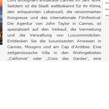
Di
Seitdem ist die Stadt weltbekannt für ihr Klima,
bea
den entspannten Lebensstil, die renommierten
än
Kongresse und das internationale Filmfestival.
Die Agentur von John Taylor in Cannes, ist
spezialisiert auf den Verkauf, die Vermietung
und die Verwaltung von Luxusimmobilien.
Entdecken Sie die luxuriösesten Anwesen in
en an
Cannes, Mougins und am Cap d'Antibes: Eine
ellungen individuell zu gestalten und zu verwalten, um die Einh
zeitgenössische Villa in den Wohngebieten
i
„Californie“ oder „Croix des Gardes“, eine
Immobilie am Meer in Cap d'Antibes oder ein
Luxusapartment an der Croisette. Das Team von
John Taylor in Cannes sorgt für ultimative
Zufriedenheit – egal, ob Sie ein Penthouse an der
Croisette kaufen, in einer luxuriösen Villa mit
einer einzigartigen Aussicht über die Bucht von
Cannes wohnen möchten oder einen
personalisierten Verwaltungsplan für Ihren