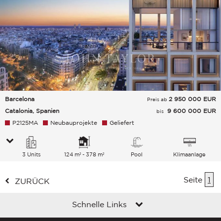
Barcelona
2 950 000
EUR
Preis ab
Catalonia, Spanien
9 600 000 EUR
bis
P2125MA
Neubauprojekte
Geliefert
3 Units
124 m² - 378 m²
Pool
Klimaanlage
Seite
1
ZURÜCK
Schnelle Links